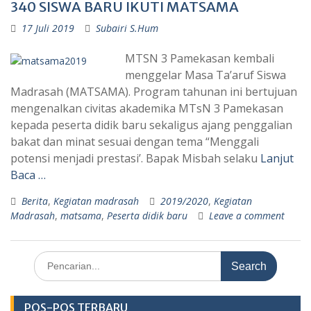
340 SISWA BARU IKUTI MATSAMA
17 Juli 2019
Subairi S.Hum
MTSN 3 Pamekasan kembali
menggelar Masa Ta’aruf Siswa
Madrasah (MATSAMA). Program tahunan ini bertujuan
mengenalkan civitas akademika MTsN 3 Pamekasan
kepada peserta didik baru sekaligus ajang penggalian
bakat dan minat sesuai dengan tema “Menggali
potensi menjadi prestasi’. Bapak Misbah selaku
Lanjut
Baca …
Berita
,
Kegiatan madrasah
2019/2020
,
Kegiatan
Madrasah
,
matsama
,
Peserta didik baru
Leave a comment
Search
for:
POS-POS TERBARU