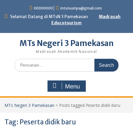
Skip
00000000
mtsnsumpa@gmail.com
to
content
Selamat Datang di MTsN 3 Pamekasan
Madrasah
Educotourism
MTs Negeri 3 Pamekasan
Madrasah Akademik Nasional
Search
for:
Menu
MTs Negeri 3 Pamekasan
>
Posts tagged
Peserta didik baru
Tag:
Peserta didik baru