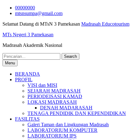
Skip
00000000
to
mtsnsumpa@gmail.com
content
Selamat Datang di MTsN 3 Pamekasan
Madrasah Educotourism
MTs Negeri 3 Pamekasan
Madrasah Akademik Nasional
Search
for:
Menu
BERANDA
PROFIL
VISI dan MISI
SEJARAH MADRASAH
PERIODEISASI KAMAD
LOKASI MADRASAH
DENAH MADARASAH
TENAGA PENDIDIK DAN KEPENDIDIKAN
FASILITAS
Galeri Taman dan Lingkungan Madrasah
LABORATORIUM KOMPUTER
LABORATORIUM IPS