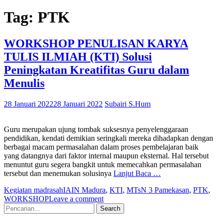
Tag:
PTK
WORKSHOP PENULISAN KARYA
TULIS ILMIAH (KTI) Solusi
Peningkatan Kreatifitas Guru dalam
Menulis
28 Januari 2022
28 Januari 2022
Subairi S.Hum
Guru merupakan ujung tombak suksesnya penyelenggaraan
pendidikan, kendati demikian seringkali mereka dihadapkan dengan
berbagai macam permasalahan dalam proses pembelajaran baik
yang datangnya dari faktor internal maupun eksternal. Hal tersebut
menuntut guru segera bangkit untuk memecahkan permasalahan
tersebut dan menemukan solusinya
Lanjut Baca …
Kegiatan madrasah
IAIN Madura
,
KTI
,
MTsN 3 Pamekasan
,
PTK
,
WORKSHOP
Leave a comment
Search
for: