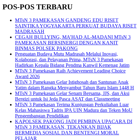
POS-POS TERBARU
MTsN 3 PAMEKASAN GANDENG EDU RISET
SAINTIKA YOGYAKARTA PERKUAT BUDAYA RISET
MADRASAH
CEGAH BULLYING, MA’HAD AL-MADANI MTsN 3
PAMEKASAN BERSINERGI DENGAN KANIT
BINMAS POLSEK PAKONG
Penguatan Budaya Mutu Madrasah Melalui Inovasi,
Kolaborasi, dan Pelayanan Prima, MTsN 3 Pamekasan
Hadirkan Kepala Bidang Pendma Kanwil Kemenag Jatim
MTsN 3 Pamekasan Raih Achievement Leading Choice
Award 2026
MTsN 3 Pamekasan Gelar Istighosah dan Santunan Anak
Yatim dalam Rangka Menyambut Tahun Baru Islam 1448 H
MTsN 3 Pamekasan Gelar Senam Bersama, JJS, dan Aksi
Bergizi untuk Isi Jeda Pasca ASAT dan Classmeeting
MTsN 3 Pamekasan Terima Kunjungan Perkuliahan Luar
Kelas Mahasiswa Tadris IPA UIN Madura dan Teken MoU
Pengembangan Pendidikan
KAPOLSEK PAKONG JADI PEMBINA UPACARA DI
MTsN 3 PAMEKASAN, TEKANKAN BIJAK
BERMEDIA SOSIAL DAN BENTENGI MORAL
PELAJAR