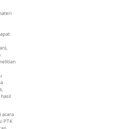
materi
dapat
n
an),
a
elitian
u
ka
s,
hasil
 acara
si PTK
ran