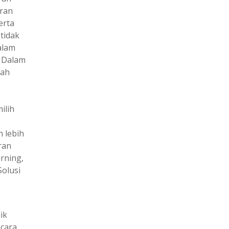
ran
erta
tidak
alam
. Dalam
lah
ilih
n lebih
ran
rning,
Solusi
ik
ecara