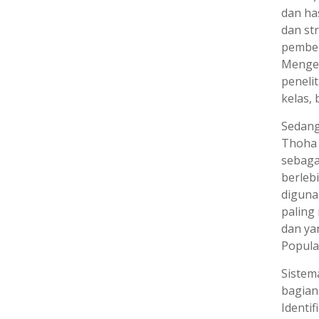
dan ha
dan st
pembel
Mengek
peneli
kelas,
Sedang
Thoh
sebaga
berleb
diguna
paling
dan y
Popula
Sistem
bagian
Identi