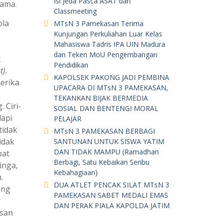
Isi Jeda Pasca ASAT dan
gama.
Classmeeting
ola
MTsN 3 Pamekasan Terima
Kunjungan Perkuliahan Luar Kelas
Mahasiswa Tadris IPA UIN Madura
dan Teken MoU Pengembangan
t
Pendidikan
).
KAPOLSEK PAKONG JADI PEMBINA
merika
UPACARA DI MTsN 3 PAMEKASAN,
TEKANKAN BIJAK BERMEDIA
 Ciri-
SOSIAL DAN BENTENGI MORAL
dapi
PELAJAR
tidak
MTsN 3 PAMEKASAN BERBAGI
idak
SANTUNAN UNTUK SISWA YATIM
DAN TIDAK MAMPU (Ramadhan
pat
Berbagi, Satu Kebaikan Seribu
inga,
Kebahagiaan)
.
DUA ATLET PENCAK SILAT MTsN 3
ang
PAMEKASAN SABET MEDALI EMAS
DAN PERAK PIALA KAPOLDA JATIM
san