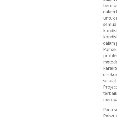
bermut
dalam 
untuk 
semua 
kondisi
kondis
dalam 
Pameka
proble
metode
karakte
direko
sesuai
Project
terbai
merupa
Pada s
Penyus