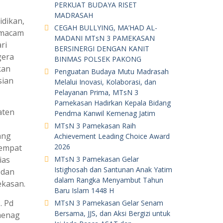
PERKUAT BUDAYA RISET
MADRASAH
dikan,
CEGAH BULLYING, MA’HAD AL-
 macam
MADANI MTsN 3 PAMEKASAN
ri
BERSINERGI DENGAN KANIT
gera
BINMAS POLSEK PAKONG
kan
Penguatan Budaya Mutu Madrasah
sian
Melalui Inovasi, Kolaborasi, dan
Pelayanan Prima, MTsN 3
Pamekasan Hadirkan Kepala Bidang
aten
Pendma Kanwil Kemenag Jatim
MTsN 3 Pamekasan Raih
ang
Achievement Leading Choice Award
2026
tempat
ias
MTsN 3 Pamekasan Gelar
Istighosah dan Santunan Anak Yatim
 dan
dalam Rangka Menyambut Tahun
ekasan.
Baru Islam 1448 H
. Pd
MTsN 3 Pamekasan Gelar Senam
Bersama, JJS, dan Aksi Bergizi untuk
menag