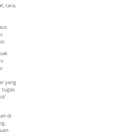
, cara,
sis
is
i.
 pak
ru
u
ar yang
r tugas
ol/
an di
ng,
juan