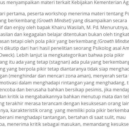
gus menyampaikan materi terkait Kebijakan Kementerian A
ari pertama, peserta workshop menerima materi tentang P
Yang berkembang
(Growth Mindset)
yang disampaikan secara
tif dan enjoy oleh bapak Khairu Wasilah, M. Pd. Menurutnya,
asilan dan kegagalan belajar ditentukan bukan oleh tingka
asan tetapi oleh pola pikir yang berkembang
(
Growth Mindset
ni dikutip dari hari hasil penelitian seorang Psikolog asal A
 Dweck). Lebih lanjut ia mengkategorikan bahwa pola pikir
ang itu ada yang tetap (stagnan) ada pula yang berkembang.
ang yang berpola pikir tetap diantaranya tidak siap mengha
gan (menghindar dan mencari zona aman), menyerah serta 
motivasi dalam menghadapi rintangan yang menghadang, t
ncoba dan berusaha bahkan bersikap pesimis, jika menda
dan kritik ia mengabaikannya bahkan menutup mata dan tel
ng terakhir merasa terancam dengan kesuksesan orang lain
knya, karakteristik orang yang memiliki pola pikir berkemb
 berani menghadapi tantangan, bertahan di saat sulit, mau
a, menerima kritik sebagai masukan, memandang kesukse