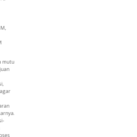
BM,
M
n mutu
juan
i,
 agar
aran
arnya.
i-
n
oses