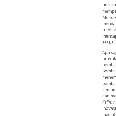
untuk
memper
Mendor
mendap
tumbuh
mencap
sesuai 
Apa sa
prakti
pembel
pembel
menemu
pembel
kemamp
dan me
Kelima,
inovas
media)