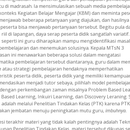
u di madrasah. Ia mensimulasikan sebuah media pembelaja
konteks Kegiatan Belajar Mengajar (KBM) dan meminta pes
menjawab beberapa petanyaan yang diajukan, dan hasilnya 
peserta bisa menjawab pertanyaan tersebut. Begitu pula d
 riil di lapangan, daya serap peserta didik sangatlah variatif
i seperti ini guru diharapkan mampu mengidentifikasi masa
pembelajaran dan menemukan solusinya. Kepala MTsN 3
san ini menawarkan beberapa solusi dalam mengatasi
matika pembelajaran tersebut diantaranya, guru dalam mem
 atau strategi pembelajaran hendaknya memperhatikan
ristik peserta didik, peserta didik yang memiliki kemampua
mendasikan menjadi tutor sebaya, pilihlah model pembelaja
 dengan perkembangan zaman misalnya Problem Based Lea
 Based Learning, Inkuiri Learning, dan Discovery Leraning. 
k adalah melalui Penelitian Tindakan Kelas (PTK) karena PTK
kan jembatan menuju peningkatan mutu guru,
imbuhnya.
esi terakhir materi yang tidak kalah pentingnya adalah Tekn
unan Penelitian Tindakan Kelas, materi tersebut dikupas s