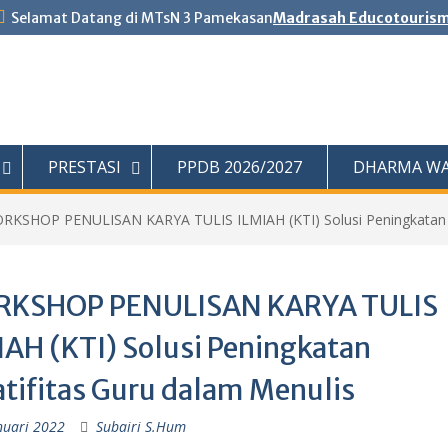
Selamat Datang di MTsN 3 Pamekasan
Madrasah Educotouris
PRESTASI
PPDB 2026/2027
DHARMA WA
RKSHOP PENULISAN KARYA TULIS ILMIAH (KTI) Solusi Peningkatan Kr
KSHOP PENULISAN KARYA TULIS
IAH (KTI) Solusi Peningkatan
atifitas Guru dalam Menulis
nuari 2022
Subairi S.Hum