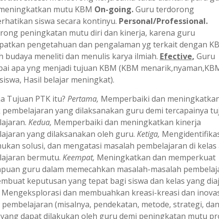
 meningkatkan mutu KBM
On-going.
Guru terdorong
hatikan siswa secara kontinyu.
Personal/Professional.
ong peningkatan mutu diri dan kinerja, karena guru
atkan pengetahuan dan pengalaman yg terkait dengan K
 budaya meneliti dan menulis karya ilmiah.
Efective
,
Guru
ai apa yng menjadi tujuan KBM (KBM menarik,nyaman,KB
siswa, Hasil belajar meningkat).
ja Tujuan PTK itu?
Pertama,
Memperbaiki dan meningkatka
k pembelajaran yang dilaksanakan guru demi tercapainya tu
ajaran.
Kedua,
Memperbaiki dan meningkatkan kinerja
ajaran yang dilaksanakan oleh guru.
Ketiga,
Mengidentifikas
kan solusi, dan mengatasi masalah pembelajaran di kelas
ajaran bermutu.
Keempat,
Meningkatkan dan memperkuat
uan guru dalam memecahkan masalah-masalah pembelaj
mbuat keputusan yang tepat bagi siswa dan kelas yang diaj
Mengeksplorasi dan membuahkan kreasi-kreasi dan inovas
i pembelajaran (misalnya, pendekatan, metode, strategi, da
 yang dapat dilakukan oleh guru demi peningkatan mutu pr