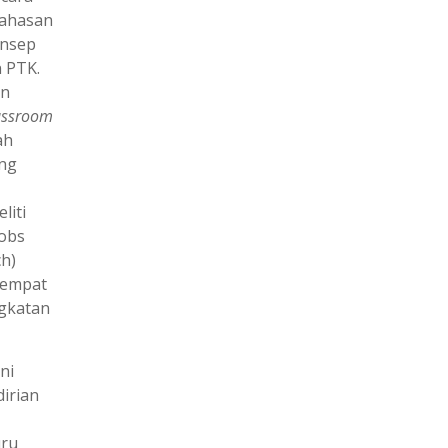
bahasan
onsep
 PTK.
an
assroom
ah
ang
liti
cobs
h)
 tempat
gkatan
ni
irian
uru