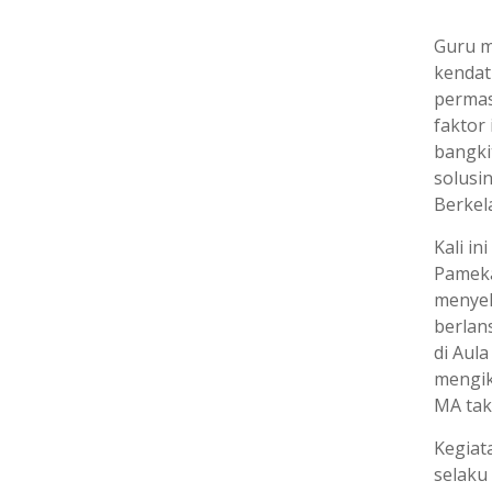
Guru m
kendat
permas
faktor
bangki
solusi
Berkel
Kali i
Pameka
menyel
berlan
di Aul
mengik
MA tak
Kegiat
selaku