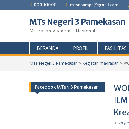
Skip
00000000
mtsnsumpa@gmail.com
to
content
MTs Negeri 3 Pamekasan
Madrasah Akademik Nasional
BERANDA
PROFIL
FASILITAS
MTs Negeri 3 Pamekasan
>
Kegiatan madrasah
>
WO
WOR
Facebook MTsN 3 Pamekasan
ILM
Kre
28 Ja