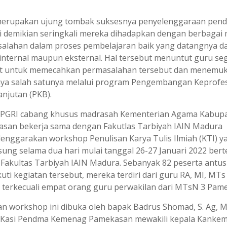
erupakan ujung tombak suksesnya penyelenggaraan pendi
i demikian seringkali mereka dihadapkan dengan berbagai
alahan dalam proses pembelajaran baik yang datangnya da
 internal maupun eksternal. Hal tersebut menuntut guru se
t untuk memecahkan permasalahan tersebut dan menemu
nya salah satunya melalui program Pengembangan Keprofe
anjutan (PKB).
ni PGRI cabang khusus madrasah Kementerian Agama Kabup
san bekerja sama dengan Fakutlas Tarbiyah IAIN Madura
enggarakan workshop Penulisan Karya Tulis Ilmiah (KTI) y
sung selama dua hari mulai tanggal 26-27 Januari 2022 ber
a Fakultas Tarbiyah IAIN Madura. Sebanyak 82 peserta antus
uti kegiatan tersebut, mereka terdiri dari guru RA, MI, MTs
 terkecuali empat orang guru perwakilan dari MTsN 3 Pam
an workshop ini dibuka oleh bapak Badrus Shomad, S. Ag, M
 Kasi Pendma Kemenag Pamekasan mewakili kepala Kanke