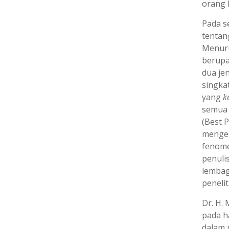
orang l
Pada s
tentang
Menuru
berupa
dua jen
singkat
yang
k
semua 
(Best P
mengem
fenomen
penulis
lembag
peneli
Dr. H.
pada h
dalam 