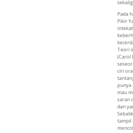
sekali
Pada h
Pikir 
inteka
keberh
kecerd
Teori i
(Carol
seseor
ciri or
tantan
punya 
mau me
saran 
dan ya
Sebali
tampil
mencob