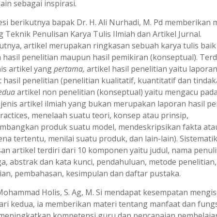
ain sebagai inspirasi.
esi berikutnya bapak Dr. H. Ali Nurhadi, M. Pd memberikan 
 Teknik Penulisan Karya Tulis Ilmiah dan Artikel Jurnal.
tnya, artikel merupakan ringkasan sebuah karya tulis baik
 hasil penelitian maupun hasil pemikiran (konseptual). Ter
is artikel yang
pertama,
artikel hasil penelitian yaitu lapora
 hasil penelitian (penelitian kualitatif, kuantitatif dan tindak
edua
artikel non penelitian (konseptual) yaitu mengacu pad
jenis artikel ilmiah yang bukan merupakan laporan hasil pen
ractices, menelaah suatu teori, konsep atau prinsip,
bangkan produk suatu model, mendeskripsikan fakta ata
a tertentu, menilai suatu produk, dan lain-lain). Sistemati
an artikel terdiri dari 10 komponen yaitu judul, nama penuli
a, abstrak dan kata kunci, pendahuluan, metode penelitian, 
tian, pembahasan, kesimpulan dan daftar pustaka.
 Mohammad Holis, S. Ag, M. Si mendapat kesempatan mengisi
ari kedua, ia memberikan materi tentang manfaat dan fung
meningkatkan kompetensi guru dan pencapaian pembelaja