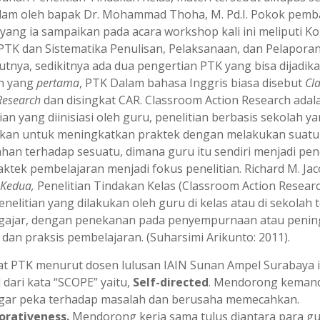
am oleh bapak Dr. Mohammad Thoha, M. Pd.I. Pokok pem
 yang ia sampaikan pada acara workshop kali ini meliputi K
PTK dan Sistematika Penulisan, Pelaksanaan, dan Pelaporan
tnya, sedikitnya ada dua pengertian PTK yang bisa dijadik
n yang
pertama
, PTK Dalam bahasa Inggris biasa disebut
Cl
Research
dan disingkat CAR. Classroom Action Research adal
ian yang diinisiasi oleh guru, penelitian berbasis sekolah y
kan untuk meningkatkan praktek dengan melakukan suatu
han terhadap sesuatu, dimana guru itu sendiri menjadi pene
aktek pembelajaran menjadi fokus penelitian. Richard M. Ja
Kedua,
Penelitian Tindakan Kelas (Classroom Action Researc
enelitian yang dilakukan oleh guru di kelas atau di sekolah
gajar, dengan penekanan pada penyempurnaan atau penin
 dan praksis pembelajaran. (Suharsimi Arikunto: 2011).
t PTK menurut dosen lulusan IAIN Sunan Ampel Surabaya i
 dari kata “SCOPE” yaitu,
Self-directed
. Mendorong kemand
gar peka terhadap masalah dan berusaha memecahkan.
orativeness.
Mendorong kerja sama tulus diantara para g