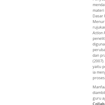
mendal
materi
Dasar 
Menuru
rujuka
Action 
penelit
diguna
peruba
dan pr
(2007).
yaitu p
ia men
proses
Manfaa
diambil
guru a
Collab