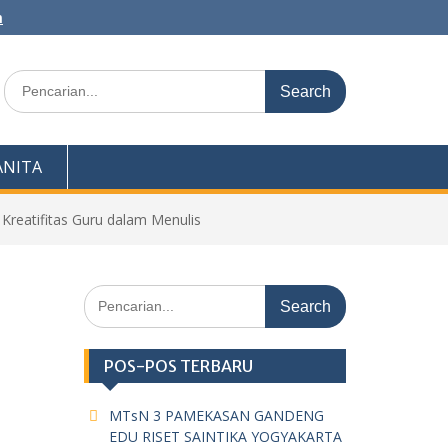
m
Search
for:
NITA
eatifitas Guru dalam Menulis
Search
for:
POS-POS TERBARU
MTsN 3 PAMEKASAN GANDENG
EDU RISET SAINTIKA YOGYAKARTA