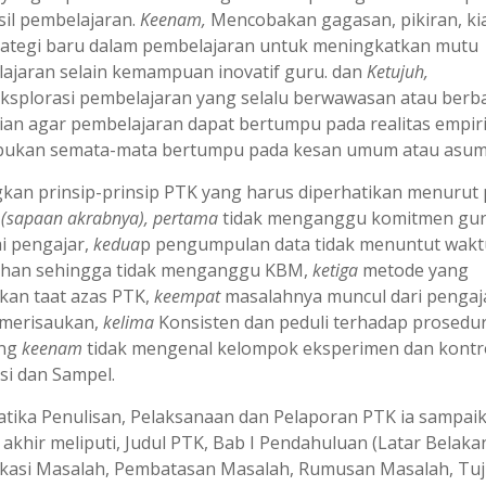
sil pembelajaran.
Keenam,
Mencobakan gagasan, pikiran, kiat
rategi baru dalam pembelajaran untuk meningkatkan mutu
ajaran selain kemampuan inovatif guru. dan
Ketujuh,
splorasi pembelajaran yang selalu berwawasan atau berba
tian agar pembelajaran dapat bertumpu pada realitas empir
 bukan semata-mata bertumpu pada kesan umum atau asums
kan prinsip-prinsip PTK yang harus diperhatikan menurut
a
(sapaan akrabnya),
pertama
tidak menganggu komitmen gu
i pengajar,
kedua
p pengumpulan data tidak menuntut wakt
ihan sehingga tidak menganggu KBM,
ketiga
metode yang
kan taat azas PTK,
keempat
masalahnya muncul dari pengaj
 merisaukan,
kelima
Konsisten dan peduli terhadap prosedu
ang
keenam
tidak mengenal kelompok eksperimen dan kontr
si dan Sampel.
atika Penulisan, Pelaksanaan dan Pelaporan PTK ia sampaik
 akhir meliputi, Judul PTK, Bab I Pendahuluan (Latar Belaka
fikasi Masalah, Pembatasan Masalah, Rumusan Masalah, Tu