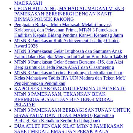
MADRASAH
CEGAH BULLYING, MA’HAD AL-MADANI MTsN 3
PAMEKASAN BERSINERGI DENGAN KANIT
BINMAS POLSEK PAKONG
Penguatan Budaya Mutu Madrasah Melalui Inovasi,
Kolaborasi, dan Pelayanan Prima, MTsN 3 Pamekasan
Hadirkan Kepala Bidang Pendma Kanwil Kemenag Jatim
MTsN 3 Pamekasan Raih Achievement Leading Choice
Award 2026
MTsN 3 Pamekasan Gelar Istighosah dan Santunan Anak
Yatim dalam Rangka Menyambut Tahun Baru Islam 1448 H
MTsN 3 Pamekasan Gelar Senam Bersama, JJS, dan Aksi
Bergizi untuk Isi Jeda Pasca ASAT dan Classmeeting
MTsN 3 Pamekasan Terima Kunjungan Perkuliahan Luar
Kelas Mahasiswa Tadris IPA UIN Madura dan Teken MoU
Pengembangan Pendidikan
KAPOLSEK PAKONG JADI PEMBINA UPACARA DI
MTsN 3 PAMEKASAN, TEKANKAN BIJAK
BERMEDIA SOSIAL DAN BENTENGI MORAL
PELAJAR
MTsN 3 PAMEKASAN BERBAGI SANTUNAN UNTUK
SISWA YATIM DAN TIDAK MAMPU (Ramadhan
Berbagi, Satu Kebaikan Seribu Kebahagiaan)
DUA ATLET PENCAK SILAT MTsN 3 PAMEKASAN
SABET MEDALI EMAS DAN PERAK PIALA