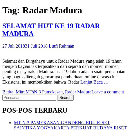
Tag:
Radar Madura
SELAMAT HUT KE 19 RADAR
MADURA
27 Juli 2018
31 Juli 2018
Lutfi Rahman
Selamat dan Dirgahayu untuk Radar Madura yang telah 19 tahun
menjadi bagian tak terpisahkan dari sejarah dan momen-momen
penting masyarakat Madura. usia 19 tahun adalah suatu pencapaian
yang bagus ditengah gencarnya pemberitaan online dewasa ini.
Eksistensi ini membuktikan bahwa Radar
Lanjut Baca …
Berita
,
Mitra
MTsN 3 Pamekasan
,
Radar Madura
Leave a comment
Search
for:
POS-POS TERBARU
MTsN 3 PAMEKASAN GANDENG EDU RISET
SAINTIKA YOGYAKARTA PERKUAT BUDAYA RISET