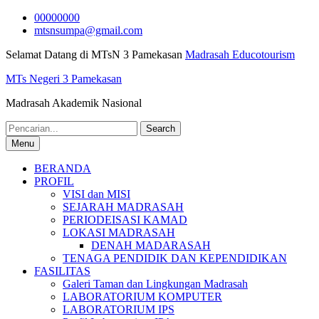
Skip
00000000
to
mtsnsumpa@gmail.com
content
Selamat Datang di MTsN 3 Pamekasan
Madrasah Educotourism
MTs Negeri 3 Pamekasan
Madrasah Akademik Nasional
Search
for:
Menu
BERANDA
PROFIL
VISI dan MISI
SEJARAH MADRASAH
PERIODEISASI KAMAD
LOKASI MADRASAH
DENAH MADARASAH
TENAGA PENDIDIK DAN KEPENDIDIKAN
FASILITAS
Galeri Taman dan Lingkungan Madrasah
LABORATORIUM KOMPUTER
LABORATORIUM IPS