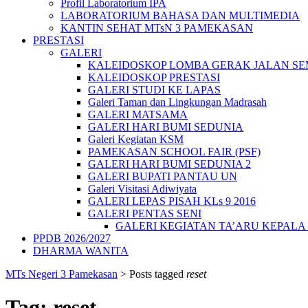
Profil Laboratorium IPA
LABORATORIUM BAHASA DAN MULTIMEDIA
KANTIN SEHAT MTsN 3 PAMEKASAN
PRESTASI
GALERI
KALEIDOSKOP LOMBA GERAK JALAN SEMA
KALEIDOSKOP PRESTASI
GALERI STUDI KE LAPAS
Galeri Taman dan Lingkungan Madrasah
GALERI MATSAMA
GALERI HARI BUMI SEDUNIA
Galeri Kegiatan KSM
PAMEKASAN SCHOOL FAIR (PSF)
GALERI HARI BUMI SEDUNIA 2
GALERI BUPATI PANTAU UN
Galeri Visitasi Adiwiyata
GALERI LEPAS PISAH KLs 9 2016
GALERI PENTAS SENI
GALERI KEGIATAN TA’ARU KEPAL
PPDB 2026/2027
DHARMA WANITA
MTs Negeri 3 Pamekasan
>
Posts tagged
reset
Tag:
reset