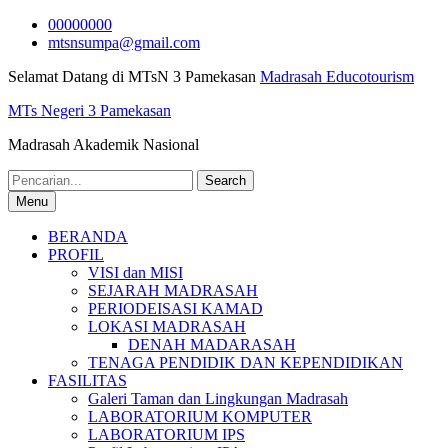
Skip
00000000
to
mtsnsumpa@gmail.com
content
Selamat Datang di MTsN 3 Pamekasan
Madrasah Educotourism
MTs Negeri 3 Pamekasan
Madrasah Akademik Nasional
Search
for:
Menu
BERANDA
PROFIL
VISI dan MISI
SEJARAH MADRASAH
PERIODEISASI KAMAD
LOKASI MADRASAH
DENAH MADARASAH
TENAGA PENDIDIK DAN KEPENDIDIKAN
FASILITAS
Galeri Taman dan Lingkungan Madrasah
LABORATORIUM KOMPUTER
LABORATORIUM IPS