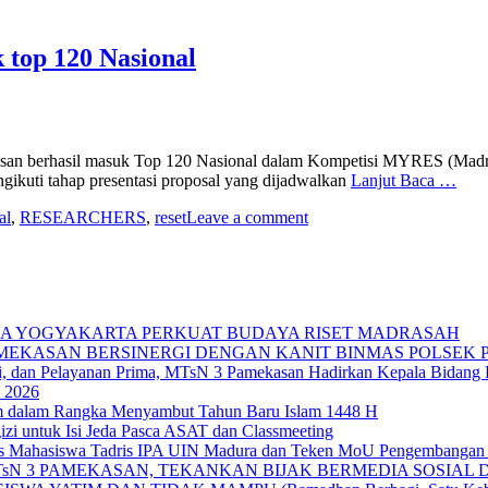
top 120 Nasional
asan berhasil masuk Top 120 Nasional dalam Kompetisi MYRES (Madr
ikuti tahap presentasi proposal yang dijadwalkan
Lanjut Baca …
al
,
RESEARCHERS
,
reset
Leave a comment
IKA YOGYAKARTA PERKUAT BUDAYA RISET MADRASAH
AMEKASAN BERSINERGI DENGAN KANIT BINMAS POLSEK
si, dan Pelayanan Prima, MTsN 3 Pamekasan Hadirkan Kepala Bidan
 2026
im dalam Rangka Menyambut Tahun Baru Islam 1448 H
zi untuk Isi Jeda Pasca ASAT dan Classmeeting
as Mahasiswa Tadris IPA UIN Madura dan Teken MoU Pengembangan 
TsN 3 PAMEKASAN, TEKANKAN BIJAK BERMEDIA SOSIAL