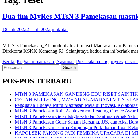
Dua tim MyRes MTsN 3 Pamekasan masuk 
18 Juli 2022
21 Juli 2022
mukhtar
MTsN 3 Pamekasan_Alhamdulillah 2 tim riset Madrasah dari Pamek
Direktorat KSKK Kemenag RI. Selanjutnya kedua tim ini berhak meng
Berita
,
Kegiatan madrasah
,
Nasional
,
Prestasi
kemenag
,
myres
,
nasion
Search
for:
POS-POS TERBARU
MTsN 3 PAMEKASAN GANDENG EDU RISET SAINT
CEGAH BULLYING, MA’HAD AL-MADANI MTsN 3 P
Penguatan Budaya Mutu Madrasah Melalui Inovasi, Kolabora
MTsN 3 Pamekasan Raih Achievement Leading Choice Award
MTsN 3 Pamekasan Gelar Istighosah dan Santunan Anak Yat
MTsN 3 Pamekasan Gelar Senam Bersama, JJS, dan Aksi Bergi
MTsN 3 Pamekasan Terima Kunjungan Perkuliahan Luar Kel
KAPOLSEK PAKONG JADI PEMBINA UPACARA DI M