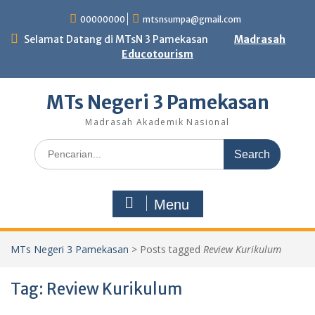
Skip
00000000
mtsnsumpa@gmail.com
to
content
Selamat Datang di MTsN 3 Pamekasan
Madrasah
Educotourism
MTs Negeri 3 Pamekasan
Madrasah Akademik Nasional
Search
for:
Menu
MTs Negeri 3 Pamekasan
>
Posts tagged
Review Kurikulum
Tag:
Review Kurikulum