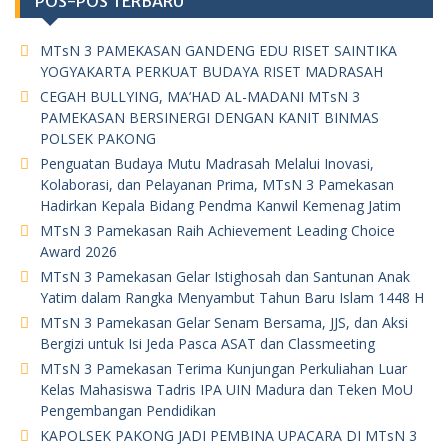
POS-POS TERBARU
MTsN 3 PAMEKASAN GANDENG EDU RISET SAINTIKA
YOGYAKARTA PERKUAT BUDAYA RISET MADRASAH
CEGAH BULLYING, MA’HAD AL-MADANI MTsN 3
PAMEKASAN BERSINERGI DENGAN KANIT BINMAS
POLSEK PAKONG
Penguatan Budaya Mutu Madrasah Melalui Inovasi,
Kolaborasi, dan Pelayanan Prima, MTsN 3 Pamekasan
Hadirkan Kepala Bidang Pendma Kanwil Kemenag Jatim
MTsN 3 Pamekasan Raih Achievement Leading Choice
Award 2026
MTsN 3 Pamekasan Gelar Istighosah dan Santunan Anak
Yatim dalam Rangka Menyambut Tahun Baru Islam 1448 H
MTsN 3 Pamekasan Gelar Senam Bersama, JJS, dan Aksi
Bergizi untuk Isi Jeda Pasca ASAT dan Classmeeting
MTsN 3 Pamekasan Terima Kunjungan Perkuliahan Luar
Kelas Mahasiswa Tadris IPA UIN Madura dan Teken MoU
Pengembangan Pendidikan
KAPOLSEK PAKONG JADI PEMBINA UPACARA DI MTsN 3