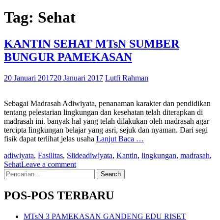
Tag:
Sehat
KANTIN SEHAT MTsN SUMBER
BUNGUR PAMEKASAN
20 Januari 2017
20 Januari 2017
Lutfi Rahman
Sebagai Madrasah Adiwiyata, penanaman karakter dan pendidikan
tentang pelestarian lingkungan dan kesehatan telah diterapkan di
madrasah ini. banyak hal yang telah dilakukan oleh madrasah agar
tercipta lingkungan belajar yang asri, sejuk dan nyaman. Dari segi
fisik dapat terlihat jelas usaha
Lanjut Baca …
adiwiyata
,
Fasilitas
,
Slide
adiwiyata
,
Kantin
,
lingkungan
,
madrasah
,
Sehat
Leave a comment
Search
for:
POS-POS TERBARU
MTsN 3 PAMEKASAN GANDENG EDU RISET