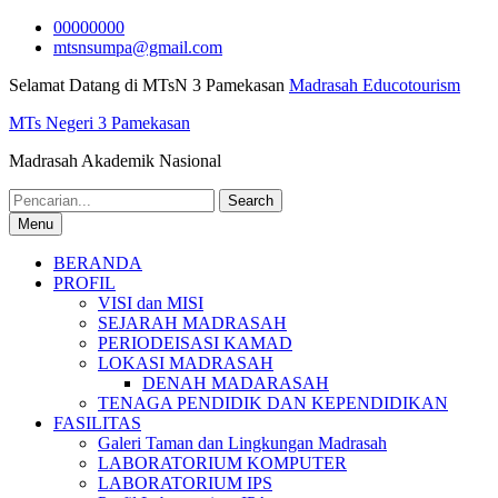
Skip
00000000
to
mtsnsumpa@gmail.com
content
Selamat Datang di MTsN 3 Pamekasan
Madrasah Educotourism
MTs Negeri 3 Pamekasan
Madrasah Akademik Nasional
Search
for:
Menu
BERANDA
PROFIL
VISI dan MISI
SEJARAH MADRASAH
PERIODEISASI KAMAD
LOKASI MADRASAH
DENAH MADARASAH
TENAGA PENDIDIK DAN KEPENDIDIKAN
FASILITAS
Galeri Taman dan Lingkungan Madrasah
LABORATORIUM KOMPUTER
LABORATORIUM IPS