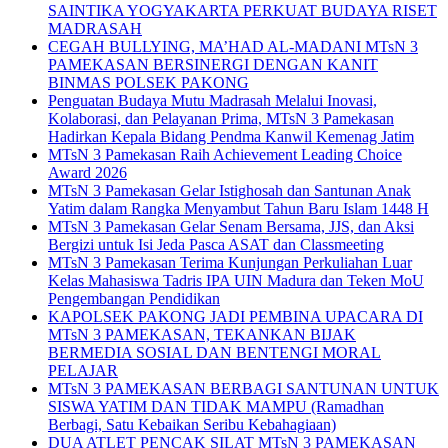
SAINTIKA YOGYAKARTA PERKUAT BUDAYA RISET
MADRASAH
CEGAH BULLYING, MA’HAD AL-MADANI MTsN 3
PAMEKASAN BERSINERGI DENGAN KANIT
BINMAS POLSEK PAKONG
Penguatan Budaya Mutu Madrasah Melalui Inovasi,
Kolaborasi, dan Pelayanan Prima, MTsN 3 Pamekasan
Hadirkan Kepala Bidang Pendma Kanwil Kemenag Jatim
MTsN 3 Pamekasan Raih Achievement Leading Choice
Award 2026
MTsN 3 Pamekasan Gelar Istighosah dan Santunan Anak
Yatim dalam Rangka Menyambut Tahun Baru Islam 1448 H
MTsN 3 Pamekasan Gelar Senam Bersama, JJS, dan Aksi
Bergizi untuk Isi Jeda Pasca ASAT dan Classmeeting
MTsN 3 Pamekasan Terima Kunjungan Perkuliahan Luar
Kelas Mahasiswa Tadris IPA UIN Madura dan Teken MoU
Pengembangan Pendidikan
KAPOLSEK PAKONG JADI PEMBINA UPACARA DI
MTsN 3 PAMEKASAN, TEKANKAN BIJAK
BERMEDIA SOSIAL DAN BENTENGI MORAL
PELAJAR
MTsN 3 PAMEKASAN BERBAGI SANTUNAN UNTUK
SISWA YATIM DAN TIDAK MAMPU (Ramadhan
Berbagi, Satu Kebaikan Seribu Kebahagiaan)
DUA ATLET PENCAK SILAT MTsN 3 PAMEKASAN