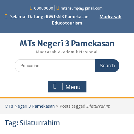
Skip
00000000
mtsnsumpa@gmail.com
to
content
Selamat Datang di MTsN 3 Pamekasan
Madrasah
Educotourism
MTs Negeri 3 Pamekasan
Madrasah Akademik Nasional
Search
for:
Menu
MTs Negeri 3 Pamekasan
>
Posts tagged
Silaturrahim
Tag:
Silaturrahim