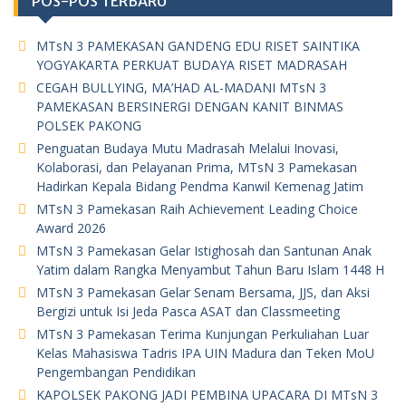
POS-POS TERBARU
MTsN 3 PAMEKASAN GANDENG EDU RISET SAINTIKA
YOGYAKARTA PERKUAT BUDAYA RISET MADRASAH
CEGAH BULLYING, MA’HAD AL-MADANI MTsN 3
PAMEKASAN BERSINERGI DENGAN KANIT BINMAS
POLSEK PAKONG
Penguatan Budaya Mutu Madrasah Melalui Inovasi,
Kolaborasi, dan Pelayanan Prima, MTsN 3 Pamekasan
Hadirkan Kepala Bidang Pendma Kanwil Kemenag Jatim
MTsN 3 Pamekasan Raih Achievement Leading Choice
Award 2026
MTsN 3 Pamekasan Gelar Istighosah dan Santunan Anak
Yatim dalam Rangka Menyambut Tahun Baru Islam 1448 H
MTsN 3 Pamekasan Gelar Senam Bersama, JJS, dan Aksi
Bergizi untuk Isi Jeda Pasca ASAT dan Classmeeting
MTsN 3 Pamekasan Terima Kunjungan Perkuliahan Luar
Kelas Mahasiswa Tadris IPA UIN Madura dan Teken MoU
Pengembangan Pendidikan
KAPOLSEK PAKONG JADI PEMBINA UPACARA DI MTsN 3