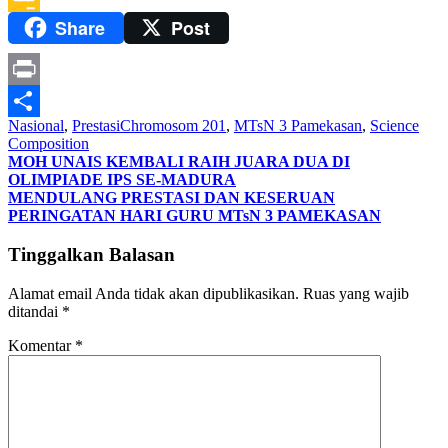
Share
Post
Google
Classroom
Print
Nasional
,
Prestasi
Chromosom 201
,
MTsN 3 Pamekasan
,
Science
Share
Composition
Navigasi
MOH UNAIS KEMBALI RAIH JUARA DUA DI
OLIMPIADE IPS SE-MADURA
pos
MENDULANG PRESTASI DAN KESERUAN
PERINGATAN HARI GURU MTsN 3 PAMEKASAN
Tinggalkan Balasan
Alamat email Anda tidak akan dipublikasikan.
Ruas yang wajib
ditandai
*
Komentar
*