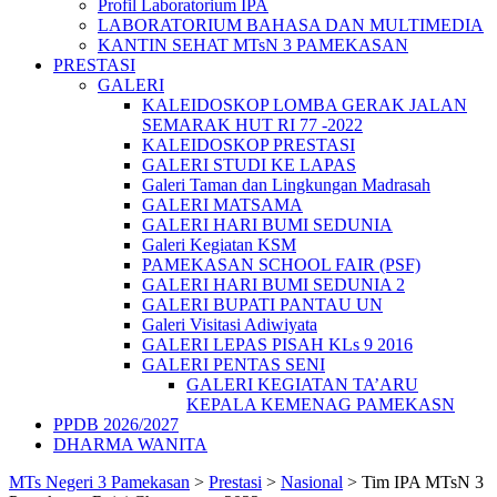
Profil Laboratorium IPA
LABORATORIUM BAHASA DAN MULTIMEDIA
KANTIN SEHAT MTsN 3 PAMEKASAN
PRESTASI
GALERI
KALEIDOSKOP LOMBA GERAK JALAN
SEMARAK HUT RI 77 -2022
KALEIDOSKOP PRESTASI
GALERI STUDI KE LAPAS
Galeri Taman dan Lingkungan Madrasah
GALERI MATSAMA
GALERI HARI BUMI SEDUNIA
Galeri Kegiatan KSM
PAMEKASAN SCHOOL FAIR (PSF)
GALERI HARI BUMI SEDUNIA 2
GALERI BUPATI PANTAU UN
Galeri Visitasi Adiwiyata
GALERI LEPAS PISAH KLs 9 2016
GALERI PENTAS SENI
GALERI KEGIATAN TA’ARU
KEPALA KEMENAG PAMEKASN
PPDB 2026/2027
DHARMA WANITA
MTs Negeri 3 Pamekasan
>
Prestasi
>
Nasional
>
Tim IPA MTsN 3