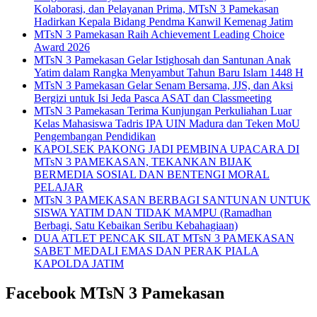
Kolaborasi, dan Pelayanan Prima, MTsN 3 Pamekasan
Hadirkan Kepala Bidang Pendma Kanwil Kemenag Jatim
MTsN 3 Pamekasan Raih Achievement Leading Choice
Award 2026
MTsN 3 Pamekasan Gelar Istighosah dan Santunan Anak
Yatim dalam Rangka Menyambut Tahun Baru Islam 1448 H
MTsN 3 Pamekasan Gelar Senam Bersama, JJS, dan Aksi
Bergizi untuk Isi Jeda Pasca ASAT dan Classmeeting
MTsN 3 Pamekasan Terima Kunjungan Perkuliahan Luar
Kelas Mahasiswa Tadris IPA UIN Madura dan Teken MoU
Pengembangan Pendidikan
KAPOLSEK PAKONG JADI PEMBINA UPACARA DI
MTsN 3 PAMEKASAN, TEKANKAN BIJAK
BERMEDIA SOSIAL DAN BENTENGI MORAL
PELAJAR
MTsN 3 PAMEKASAN BERBAGI SANTUNAN UNTUK
SISWA YATIM DAN TIDAK MAMPU (Ramadhan
Berbagi, Satu Kebaikan Seribu Kebahagiaan)
DUA ATLET PENCAK SILAT MTsN 3 PAMEKASAN
SABET MEDALI EMAS DAN PERAK PIALA
KAPOLDA JATIM
Facebook MTsN 3 Pamekasan