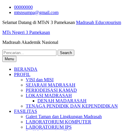
Skip
00000000
to
mtsnsumpa@gmail.com
content
Selamat Datang di MTsN 3 Pamekasan
Madrasah Educotourism
MTs Negeri 3 Pamekasan
Madrasah Akademik Nasional
Search
for:
Menu
BERANDA
PROFIL
VISI dan MISI
SEJARAH MADRASAH
PERIODEISASI KAMAD
LOKASI MADRASAH
DENAH MADARASAH
TENAGA PENDIDIK DAN KEPENDIDIKAN
FASILITAS
Galeri Taman dan Lingkungan Madrasah
LABORATORIUM KOMPUTER
LABORATORIUM IPS