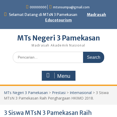
Skip
00000000
mtsnsumpa@gmail.com
to
content
Selamat Datang di MTsN 3 Pamekasan
Madrasah
Educotourism
MTs Negeri 3 Pamekasan
Madrasah Akademik Nasional
Search
for:
Menu
MTs Negeri 3 Pamekasan
>
Prestasi
>
Internasional
>
3 Siswa
MTsN 3 Pamekasan Raih Penghargaan HKIMO 2018.
3 Siswa MTsN 3 Pamekasan Raih