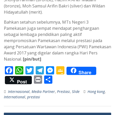
(bronze), Moh Samsul Arifin Bakri (silver) dan Wildan
Hidayatullah (merit).
Bahkan setahun sebelumnya, MTs Negeri 3
Pamekasan juga sempat mendapat penghargaan
sebagai lembaga pendidikan paling aktif
mempromosikan Pamekasan melalui prestasi pada
ajang Persatuan Wartawan Indonesia (PWI) Pamekasan
Award 2017 yang digelar dalam rangka Hari Pers
Nasional.
[pin/but]
F
W
T
T
M
G
Share
ac
h
w
el
e
o
Pr
S
Post
e
at
itt
e
ss
o
in
h
Internasional
,
Media Partner
,
Prestasi
,
Slide
Hong kong
,
b
s
er
gr
e
gl
t
ar
International
,
prestasi
o
A
a
n
e
e
o
p
m
g
Cl
Navigasi