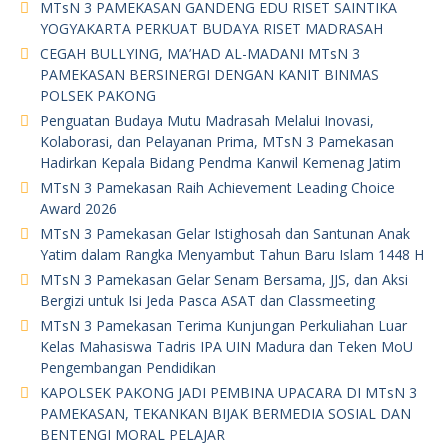
MTsN 3 PAMEKASAN GANDENG EDU RISET SAINTIKA
YOGYAKARTA PERKUAT BUDAYA RISET MADRASAH
CEGAH BULLYING, MA’HAD AL-MADANI MTsN 3
PAMEKASAN BERSINERGI DENGAN KANIT BINMAS
POLSEK PAKONG
Penguatan Budaya Mutu Madrasah Melalui Inovasi,
Kolaborasi, dan Pelayanan Prima, MTsN 3 Pamekasan
Hadirkan Kepala Bidang Pendma Kanwil Kemenag Jatim
MTsN 3 Pamekasan Raih Achievement Leading Choice
Award 2026
MTsN 3 Pamekasan Gelar Istighosah dan Santunan Anak
Yatim dalam Rangka Menyambut Tahun Baru Islam 1448 H
MTsN 3 Pamekasan Gelar Senam Bersama, JJS, dan Aksi
Bergizi untuk Isi Jeda Pasca ASAT dan Classmeeting
MTsN 3 Pamekasan Terima Kunjungan Perkuliahan Luar
Kelas Mahasiswa Tadris IPA UIN Madura dan Teken MoU
Pengembangan Pendidikan
KAPOLSEK PAKONG JADI PEMBINA UPACARA DI MTsN 3
PAMEKASAN, TEKANKAN BIJAK BERMEDIA SOSIAL DAN
BENTENGI MORAL PELAJAR