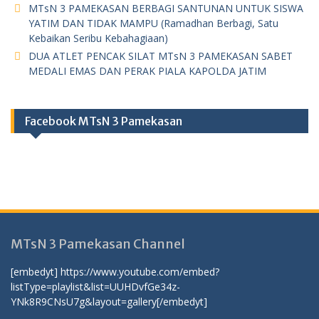
MTsN 3 PAMEKASAN BERBAGI SANTUNAN UNTUK SISWA
YATIM DAN TIDAK MAMPU (Ramadhan Berbagi, Satu
Kebaikan Seribu Kebahagiaan)
DUA ATLET PENCAK SILAT MTsN 3 PAMEKASAN SABET
MEDALI EMAS DAN PERAK PIALA KAPOLDA JATIM
Facebook MTsN 3 Pamekasan
MTsN 3 Pamekasan Channel
[embedyt] https://www.youtube.com/embed?
listType=playlist&list=UUHDvfGe34z-
YNk8R9CNsU7g&layout=gallery[/embedyt]