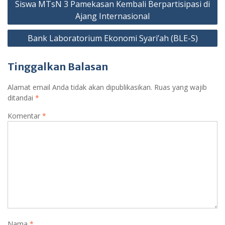
k
p
er
as
Siswa MTsN 3 Pamekasan Kembali Berpartisipasi di
pos
Ajang Internasional
sr
o
Bank Laboratorium Ekonomi Syari’ah (BLE-S)
o
Tinggalkan Balasan
m
Alamat email Anda tidak akan dipublikasikan.
Ruas yang wajib
ditandai
*
Komentar
*
Nama
*