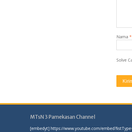
Nama
*
Solve C
MTsN 3 Pamekasan Channel
[embedyt] https://www.youtube.com/embed?listType