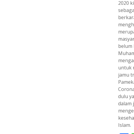
2020 k
sebaga
berkar
mengha
merupa
masyar
belum 
Muhamm
mengad
untuk 
jamu tr
Pameka
Corona
dulu ya
dalam j
menged
kesehat
Islam.