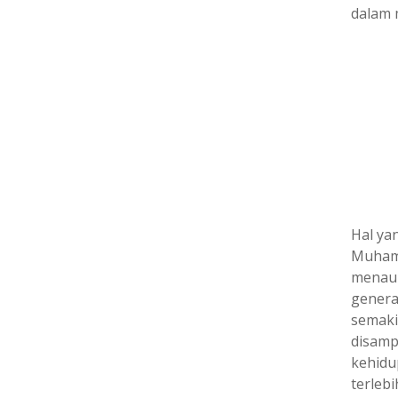
dalam 
Hal ya
Muhamm
menaul
genera
semaki
disamp
kehidu
terleb