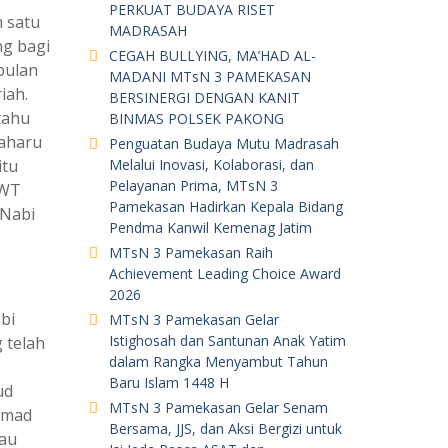
PERKUAT BUDAYA RISET
h satu
MADRASAH
ng bagi
CEGAH BULLYING, MA’HAD AL-
bulan
MADANI MTsN 3 PAMEKASAN
iah.
BERSINERGI DENGAN KANIT
tahu
BINMAS POLSEK PAKONG
baharu
Penguatan Budaya Mutu Madrasah
itu
Melalui Inovasi, Kolaborasi, dan
Pelayanan Prima, MTsN 3
SWT
Pamekasan Hadirkan Kepala Bidang
 Nabi
Pendma Kanwil Kemenag Jatim
MTsN 3 Pamekasan Raih
Achievement Leading Choice Award
2026
bi
MTsN 3 Pamekasan Gelar
Istighosah dan Santunan Anak Yatim
 telah
dalam Rangka Menyambut Tahun
Baru Islam 1448 H
ud
MTsN 3 Pamekasan Gelar Senam
mmad
Bersama, JJS, dan Aksi Bergizi untuk
iau