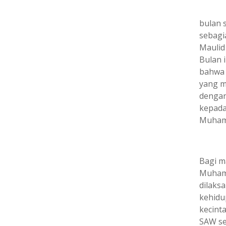
bulan 
sebagi
Maulid
Bulan 
bahwa 
yang m
dengan
kepada
Muham
Bagi m
Muhamm
dilaks
kehidu
kecint
SAW se