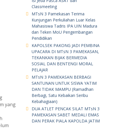
Isi Jeda Pasca ASAT dan
Classmeeting
MTsN 3 Pamekasan Terima
Kunjungan Perkuliahan Luar Kelas
Mahasiswa Tadris IPA UIN Madura
dan Teken MoU Pengembangan
Pendidikan
KAPOLSEK PAKONG JADI PEMBINA
UPACARA DI MTsN 3 PAMEKASAN,
TEKANKAN BIJAK BERMEDIA
SOSIAL DAN BENTENGI MORAL
PELAJAR
MTsN 3 PAMEKASAN BERBAGI
SANTUNAN UNTUK SISWA YATIM
DAN TIDAK MAMPU (Ramadhan
Berbagi, Satu Kebaikan Seribu
g
Kebahagiaan)
am yang
DUA ATLET PENCAK SILAT MTsN 3
PAMEKASAN SABET MEDALI EMAS
h
DAN PERAK PIALA KAPOLDA JATIM
elum