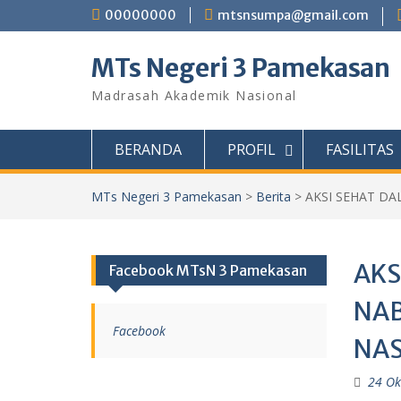
Skip
00000000
mtsnsumpa@gmail.com
to
content
MTs Negeri 3 Pamekasan
Madrasah Akademik Nasional
BERANDA
PROFIL
FASILITAS
MTs Negeri 3 Pamekasan
>
Berita
>
AKSI SEHAT D
AKS
Facebook MTsN 3 Pamekasan
NAB
Facebook
NAS
24 Ok