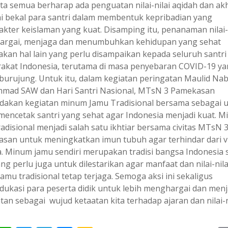
ita semua berharap ada penguatan nilai-nilai aqidah dan ak
i bekal para santri dalam membentuk kepribadian yang
akter keislaman yang kuat. Disamping itu, penanaman nilai-n
rgai, menjaga dan menumbuhkan kehidupan yang sehat
kan hal lain yang perlu disampaikan kepada seluruh santri
akat Indonesia, terutama di masa penyebaran COVID-19 y
burujung. Untuk itu, dalam kegiatan peringatan Maulid Nab
ad SAW dan Hari Santri Nasional, MTsN 3 Pamekasan
akan kegiatan minum Jamu Tradisional bersama sebagai 
mencetak santri yang sehat agar Indonesia menjadi kuat. 
adisional menjadi salah satu ikhtiar bersama civitas MTsN 
san untuk meningkatkan imun tubuh agar terhindar dari v
. Minum jamu sendiri merupakan tradisi bangsa Indonesia 
ng perlu juga untuk dilestarikan agar manfaat dan nilai-nila
amu tradisional tetap terjaga. Semoga aksi ini sekaligus
ukasi para peserta didik untuk lebih menghargai dan men
an sebagai wujud ketaatan kita terhadap ajaran dan nilai-n