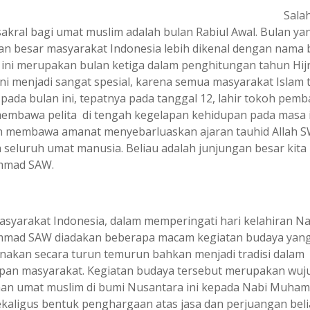
Sala
sakral bagi umat muslim adalah bulan Rabiul Awal. Bulan ya
an besar masyarakat Indonesia lebih dikenal dengan nama 
 ini merupakan bulan ketiga dalam penghitungan tahun Hijr
ini menjadi sangat spesial, karena semua masyarakat Islam 
pada bulan ini, tepatnya pada tanggal 12, lahir tokoh pem
embawa pelita di tengah kegelapan kehidupan pada masa 
 membawa amanat menyebarluaskan ajaran tauhid Allah 
 seluruh umat manusia. Beliau adalah junjungan besar kita
mad SAW.
asyarakat Indonesia, dalam memperingati hari kelahiran Na
ad SAW diadakan beberapa macam kegiatan budaya yang
anakan secara turun temurun bahkan menjadi tradisi dalam
pan masyarakat. Kegiatan budaya tersebut merupakan wuj
aan umat muslim di bumi Nusantara ini kepada Nabi Muha
kaligus bentuk penghargaan atas jasa dan perjuangan bel