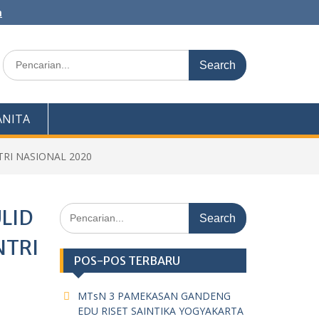
m
Search
for:
NITA
RI NASIONAL 2020
Search
LID
for:
NTRI
POS-POS TERBARU
MTsN 3 PAMEKASAN GANDENG
EDU RISET SAINTIKA YOGYAKARTA