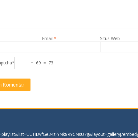
Email
*
Situs Web
aptcha*
+ 69 = 73
=playlist&list=UUHDvfGe34z-YNk8R9CNsU7g&layout=gallery[/embedy