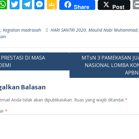
W
T
T
M
G
Share
Post
c
h
w
el
e
o
S
e
at
itt
e
ss
o
h
a
,
Kegiatan madrasah
HARI SANTRI 2020
,
Maulid Nabi Muhammad
b
s
er
gr
e
gl
r
san
o
A
a
n
e
e
o
p
m
g
Cl
asi
 PRESTASI DI MASA
MTsN 3 PAMEKASAN JU
p
er
as
DEMI
NASIONAL LOMBA KO
sr
APBN
o
galkan Balasan
o
mail Anda tidak akan dipublikasikan.
m
Ruas yang wajib ditandai
*
ar
*