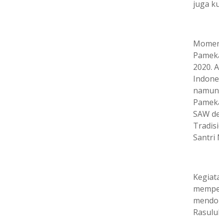
juga k
Momen
Pameka
2020. 
Indone
namun 
Pameka
SAW de
Tradis
Santri 
Kegiat
mempe
mendon
Rasulu