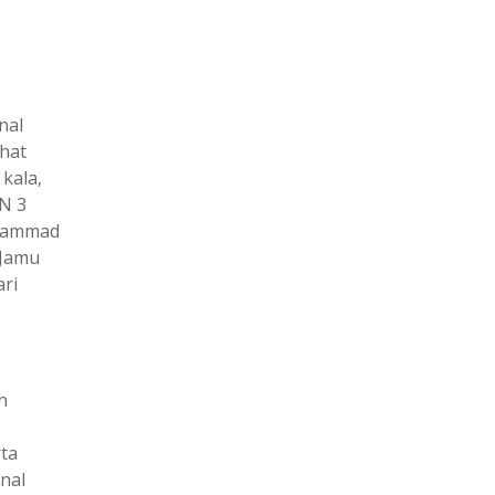
nal
ehat
kala,
N 3
uhammad
 Jamu
ri
n
ta
nal