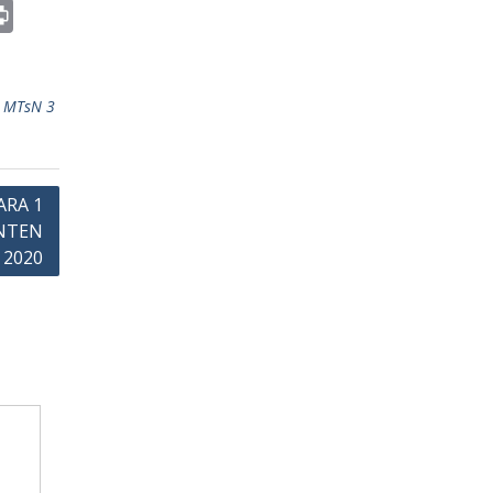
Pr
in
t
,
MTsN 3
ARA 1
NTEN
 2020