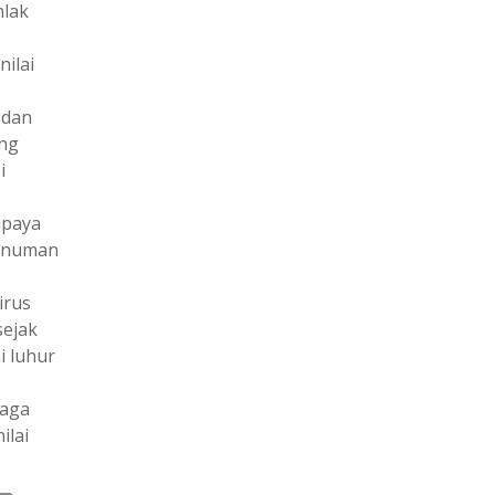
hlak
ilai
 dan
ang
i
upaya
Minuman
3
irus
sejak
i luhur
jaga
ilai