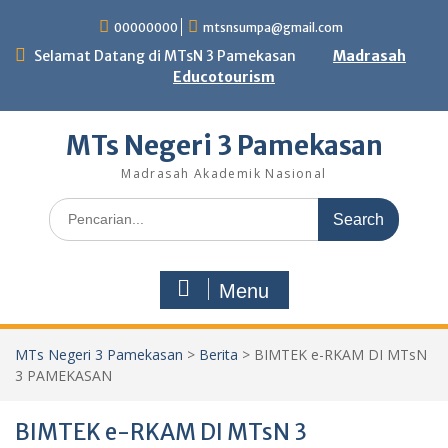
Skip
00000000
mtsnsumpa@gmail.com
to
content
Selamat Datang di MTsN 3 Pamekasan
Madrasah
Educotourism
MTs Negeri 3 Pamekasan
Madrasah Akademik Nasional
Search
for:
Menu
MTs Negeri 3 Pamekasan
>
Berita
>
BIMTEK e-RKAM DI MTsN
3 PAMEKASAN
BIMTEK e-RKAM DI MTsN 3