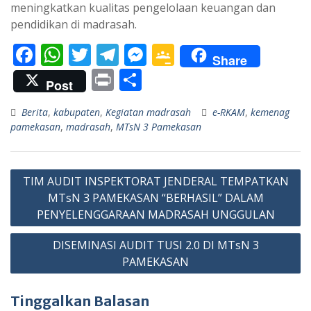
meningkatkan kualitas pengelolaan keuangan dan
pendidikan di madrasah.
F
W
T
T
M
G
Share
ac
h
w
el
e
o
Pr
S
Post
e
at
itt
e
ss
o
in
h
Berita
,
kabupaten
,
Kegiatan madrasah
e-RKAM
,
kemenag
b
s
er
gr
e
gl
t
ar
pamekasan
,
madrasah
,
MTsN 3 Pamekasan
o
A
a
n
e
e
o
p
m
g
Cl
Navigasi
k
p
er
as
TIM AUDIT INSPEKTORAT JENDERAL TEMPATKAN
pos
MTsN 3 PAMEKASAN “BERHASIL” DALAM
sr
PENYELENGGARAAN MADRASAH UNGGULAN
o
DISEMINASI AUDIT TUSI 2.0 DI MTsN 3
o
PAMEKASAN
m
Tinggalkan Balasan