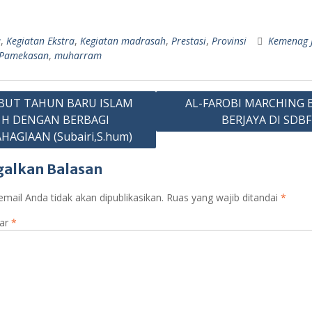
c
h
w
el
e
o
S
e
at
itt
e
ss
o
h
a
,
Kegiatan Ekstra
,
Kegiatan madrasah
,
Prestasi
,
Provinsi
Kemenag 
b
s
er
gr
e
gl
r
 Pamekasan
,
muharram
o
A
a
n
e
e
o
p
m
g
Cl
asi
BUT TAHUN BARU ISLAM
AL-FAROBI MARCHING
p
er
as
 H DENGAN BERBAGI
BERJAYA DI SDBF
sr
HAGIAAN (Subairi,S.hum)
o
galkan Balasan
o
mail Anda tidak akan dipublikasikan.
m
Ruas yang wajib ditandai
*
ar
*