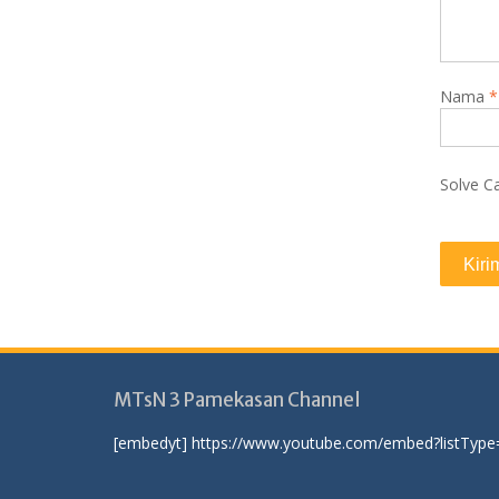
Nama
*
Solve C
MTsN 3 Pamekasan Channel
[embedyt] https://www.youtube.com/embed?listType