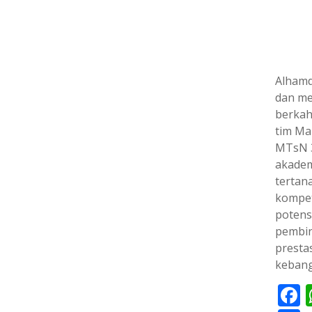
Alhamd
dan me
berkah
tim Ma
MTsN 3
akadem
tertan
kompet
potens
pembin
presta
kebang
F