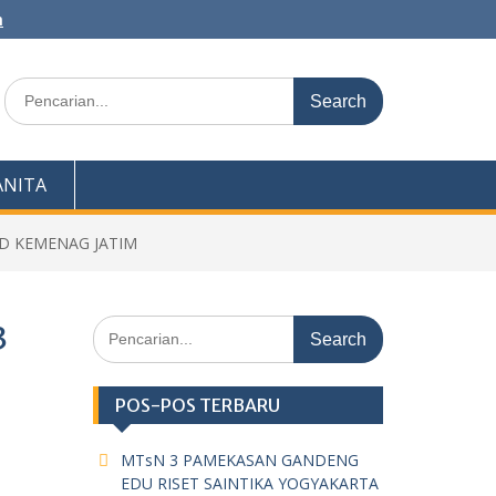
m
Search
for:
NITA
D KEMENAG JATIM
Search
3
for:
POS-POS TERBARU
MTsN 3 PAMEKASAN GANDENG
EDU RISET SAINTIKA YOGYAKARTA