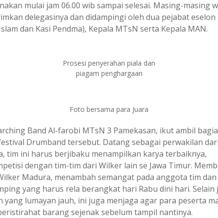
anakan mulai jam 06.00 wib sampai selesai. Masing-masing w
imkan delegasinya dan didampingi oleh dua pejabat eselon I
Islam dan Kasi Pendma), Kepala MTsN serta Kepala MAN.
Prosesi penyerahan piala dan
piagam penghargaan
Foto bersama para Juara
rching Band Al-farobi MTsN 3 Pamekasan, ikut ambil bagi
festival Drumband tersebut. Datang sebagai perwakilan dari
, tim ini harus berjibaku menampilkan karya terbaiknya,
petisi dengan tim-tim dari Wilker lain se Jawa Timur. Mem
ilker Madura, menambah semangat pada anggota tim dan
ping yang harus rela berangkat hari Rabu dini hari. Selain 
 yang lumayan jauh, ini juga menjaga agar para peserta m
beristirahat barang sejenak sebelum tampil nantinya.