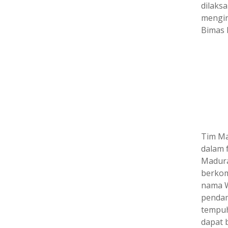
dilaks
mengir
Bimas 
Tim Ma
dalam 
Madura
berkom
nama W
pendam
tempuh
dapat 