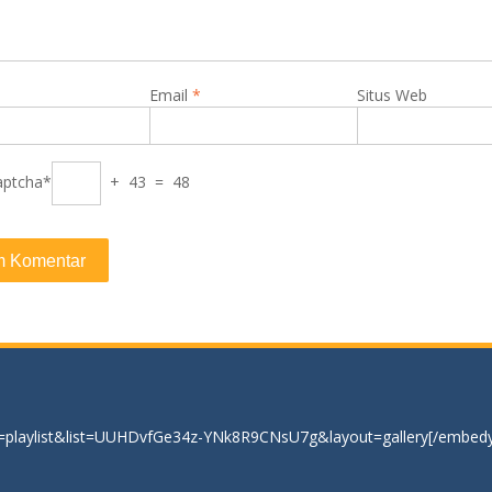
Email
*
Situs Web
aptcha*
+ 43 = 48
=playlist&list=UUHDvfGe34z-YNk8R9CNsU7g&layout=gallery[/embedy