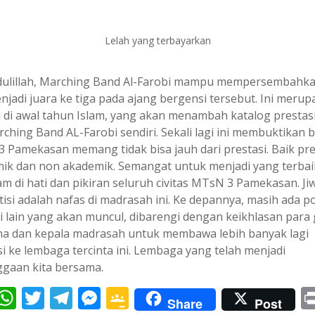
Lelah yang terbayarkan
ulillah, Marching Band Al-Farobi mampu mempersembahka
njadi juara ke tiga pada ajang bergensi tersebut. Ini meru
 di awal tahun Islam, yang akan menambah katalog prestasi
rching Band AL-Farobi sendiri. Sekali lagi ini membuktikan
 Pamekasan memang tidak bisa jauh dari prestasi. Baik pre
ik dan non akademik. Semangat untuk menjadi yang terbaik
am di hati dan pikiran seluruh civitas MTsN 3 Pamekasan. Ji
isi adalah nafas di madrasah ini. Ke depannya, masih ada po
i lain yang akan muncul, dibarengi dengan keikhlasan para 
a dan kepala madrasah untuk membawa lebih banyak lagi
si ke lembaga tercinta ini. Lembaga yang telah menjadi
gaan kita bersama.
W
T
T
M
G
Share
Post