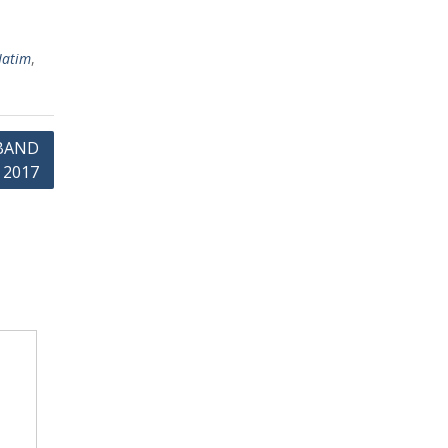
in
t
Jatim
,
 BAND
 2017