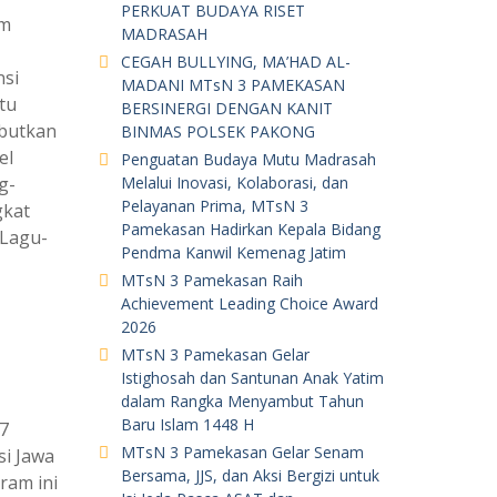
PERKUAT BUDAYA RISET
m
MADRASAH
CEGAH BULLYING, MA’HAD AL-
nsi
MADANI MTsN 3 PAMEKASAN
tu
BERSINERGI DENGAN KANIT
ebutkan
BINMAS POLSEK PAKONG
el
Penguatan Budaya Mutu Madrasah
g-
Melalui Inovasi, Kolaborasi, dan
Pelayanan Prima, MTsN 3
gkat
Pamekasan Hadirkan Kepala Bidang
 Lagu-
Pendma Kanwil Kemenag Jatim
MTsN 3 Pamekasan Raih
Achievement Leading Choice Award
2026
MTsN 3 Pamekasan Gelar
Istighosah dan Santunan Anak Yatim
dalam Rangka Menyambut Tahun
Baru Islam 1448 H
7
MTsN 3 Pamekasan Gelar Senam
i Jawa
Bersama, JJS, dan Aksi Bergizi untuk
ram ini