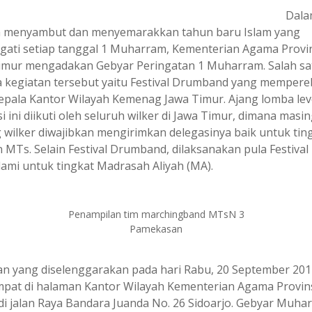
Dala
 menyambut dan menyemarakkan tahun baru Islam yang
ngati setiap tanggal 1 Muharram, Kementerian Agama Provi
imur mengadakan Gebyar Peringatan 1 Muharram. Salah sa
 kegiatan tersebut yaitu Festival Drumband yang memper
Kepala Kantor Wilayah Kemenag Jawa Timur. Ajang lomba lev
i ini diikuti oleh seluruh wilker di Jawa Timur, dimana masin
 wilker diwajibkan mengirimkan delegasinya baik untuk tin
 MTs. Selain Festival Drumband, dilaksanakan pula Festival
lami untuk tingkat Madrasah Aliyah (MA).
Penampilan tim marchingband MTsN 3
Pamekasan
an yang diselenggarakan pada hari Rabu, 20 September 201
pat di halaman Kantor Wilayah Kementerian Agama Provins
di jalan Raya Bandara Juanda No. 26 Sidoarjo. Gebyar Muhar