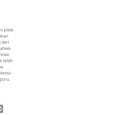
n piala
pakan
 dari
 bahwa
stasi
 telah
wa
tensi-
guru,
Pr