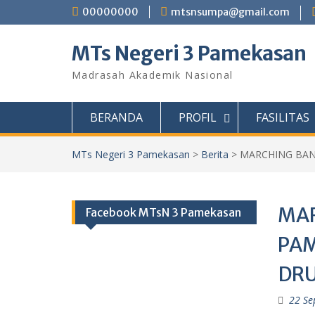
Skip
00000000
mtsnsumpa@gmail.com
to
content
MTs Negeri 3 Pamekasan
Madrasah Akademik Nasional
BERANDA
PROFIL
FASILITAS
MTs Negeri 3 Pamekasan
>
Berita
>
MARCHING BAN
MAR
Facebook MTsN 3 Pamekasan
PAM
DRU
22 Se