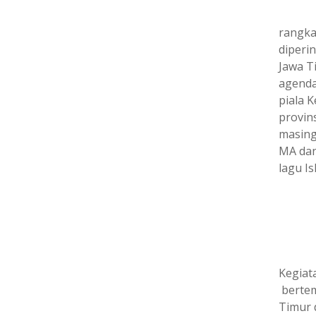
rangka
diperi
Jawa T
agenda
piala 
provins
masing
MA dan
lagu Is
Kegiat
bertem
Timur 