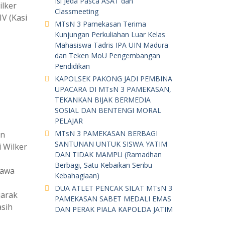
Isi Jeda Pasca ASAT dan
ilker
Classmeeting
V (Kasi
MTsN 3 Pamekasan Terima
Kunjungan Perkuliahan Luar Kelas
Mahasiswa Tadris IPA UIN Madura
dan Teken MoU Pengembangan
Pendidikan
KAPOLSEK PAKONG JADI PEMBINA
UPACARA DI MTsN 3 PAMEKASAN,
TEKANKAN BIJAK BERMEDIA
SOSIAL DAN BENTENGI MORAL
PELAJAR
MTsN 3 PAMEKASAN BERBAGI
an
SANTUNAN UNTUK SISWA YATIM
 Wilker
DAN TIDAK MAMPU (Ramadhan
Berbagi, Satu Kebaikan Seribu
bawa
Kebahagiaan)
DUA ATLET PENCAK SILAT MTsN 3
jarak
PAMEKASAN SABET MEDALI EMAS
asih
DAN PERAK PIALA KAPOLDA JATIM