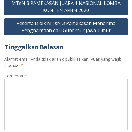
o
p
m
g
Cl
MTsN 3 PAMEKASAN JUARA 1 NASIONAL LOMBA
pos
k
p
er
as
KONTEN APBN 2020
sr
Peserta Didik MTsN 3 Pamekasan Menerima
o
Penghargaan dari Gubernur Jawa Timur
o
Tinggalkan Balasan
m
Alamat email Anda tidak akan dipublikasikan.
Ruas yang wajib
ditandai
*
Komentar
*