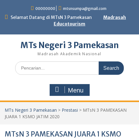
Skip
00000000
mtsnsumpa@gmail.com
to
content
Selamat Datang di MTsN 3 Pamekasan
Madrasah
Educotourism
MTs Negeri 3 Pamekasan
Madrasah Akademik Nasional
Search
for:
Menu
MTs Negeri 3 Pamekasan
>
Prestasi
>
MTsN 3 PAMEKASAN
JUARA 1 KSMO JATIM 2020
MTsN 3 PAMEKASAN JUARA 1 KSMO