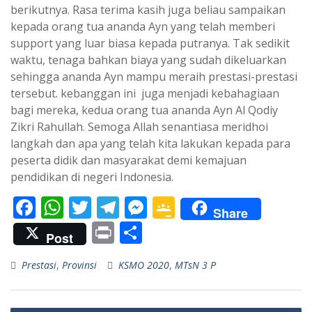
berikutnya. Rasa terima kasih juga beliau sampaikan
kepada orang tua ananda Ayn yang telah memberi
support yang luar biasa kepada putranya. Tak sedikit
waktu, tenaga bahkan biaya yang sudah dikeluarkan
sehingga ananda Ayn mampu meraih prestasi-prestasi
tersebut. kebanggan ini juga menjadi kebahagiaan
bagi mereka, kedua orang tua ananda Ayn Al Qodiy
Zikri Rahullah. Semoga Allah senantiasa meridhoi
langkah dan apa yang telah kita lakukan kepada para
peserta didik dan masyarakat demi kemajuan
pendidikan di negeri Indonesia.
F
W
T
T
M
G
Share
ac
h
w
el
e
o
Pr
S
Post
e
at
itt
e
ss
o
in
h
Prestasi
,
Provinsi
KSMO 2020
,
MTsN 3 P
b
s
er
gr
e
gl
t
ar
o
A
a
n
e
e
Navigasi