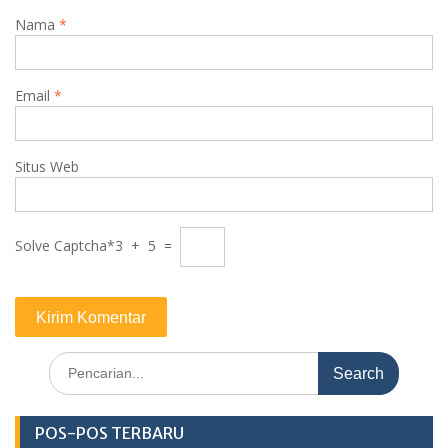
Nama
*
Email
*
Situs Web
Solve Captcha*
3 + 5 =
Search
for:
POS-POS TERBARU