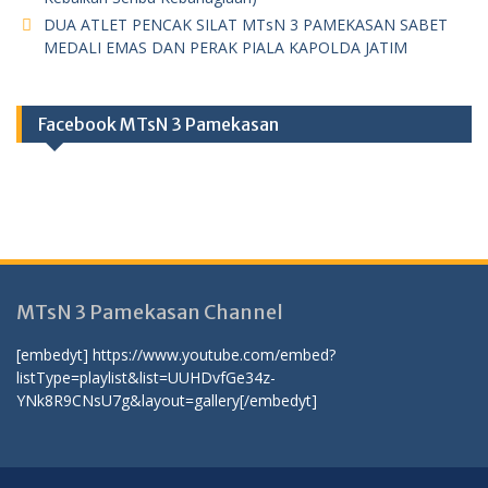
DUA ATLET PENCAK SILAT MTsN 3 PAMEKASAN SABET
MEDALI EMAS DAN PERAK PIALA KAPOLDA JATIM
Facebook MTsN 3 Pamekasan
MTsN 3 Pamekasan Channel
[embedyt] https://www.youtube.com/embed?
listType=playlist&list=UUHDvfGe34z-
YNk8R9CNsU7g&layout=gallery[/embedyt]