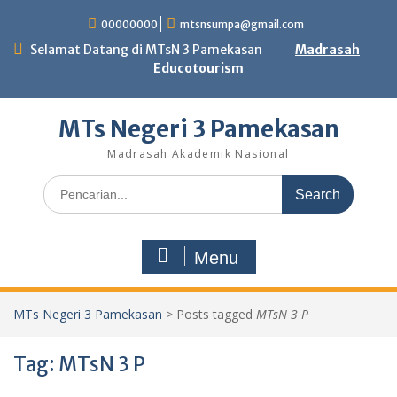
Skip
00000000
mtsnsumpa@gmail.com
to
content
Selamat Datang di MTsN 3 Pamekasan
Madrasah
Educotourism
MTs Negeri 3 Pamekasan
Madrasah Akademik Nasional
Search
for:
Menu
MTs Negeri 3 Pamekasan
>
Posts tagged
MTsN 3 P
Tag:
MTsN 3 P