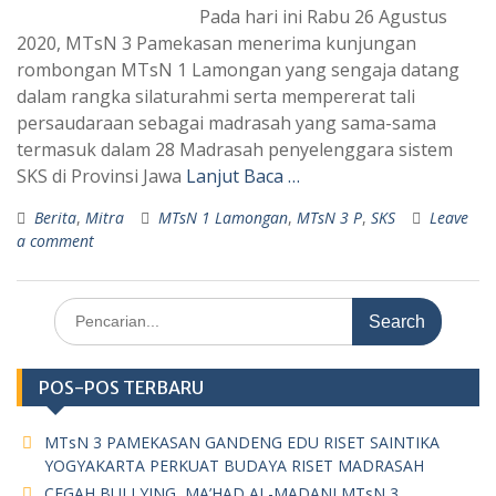
Pada hari ini Rabu 26 Agustus
2020, MTsN 3 Pamekasan menerima kunjungan
rombongan MTsN 1 Lamongan yang sengaja datang
dalam rangka silaturahmi serta mempererat tali
persaudaraan sebagai madrasah yang sama-sama
termasuk dalam 28 Madrasah penyelenggara sistem
SKS di Provinsi Jawa
Lanjut Baca …
Berita
,
Mitra
MTsN 1 Lamongan
,
MTsN 3 P
,
SKS
Leave
a comment
Search
for:
POS-POS TERBARU
MTsN 3 PAMEKASAN GANDENG EDU RISET SAINTIKA
YOGYAKARTA PERKUAT BUDAYA RISET MADRASAH
CEGAH BULLYING, MA’HAD AL-MADANI MTsN 3