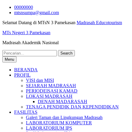
Skip
00000000
to
mtsnsumpa@gmail.com
content
Selamat Datang di MTsN 3 Pamekasan
Madrasah Educotourism
MTs Negeri 3 Pamekasan
Madrasah Akademik Nasional
Search
for:
Menu
BERANDA
PROFIL
VISI dan MISI
SEJARAH MADRASAH
PERIODEISASI KAMAD
LOKASI MADRASAH
DENAH MADARASAH
TENAGA PENDIDIK DAN KEPENDIDIKAN
FASILITAS
Galeri Taman dan Lingkungan Madrasah
LABORATORIUM KOMPUTER
LABORATORIUM IPS