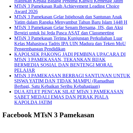
Hadirkan Kepala Bidang Pendma Kanwil Kemenag Jatim
MTsN 3 Pamekasan Raih Achievement Leading Choice
Award 2026
MTsN 3 Pamekasan Gelar Istighosah dan Santunan Anak
Yatim dalam Rangka Menyambut Tahun Baru Islam 1448 H
MTsN 3 Pamekasan Gelar Senam Bersama, JJS, dan Aksi
Bergizi untuk Isi Jeda Pasca ASAT dan Classmeeting
MTsN 3 Pamekasan Terima Kunjungan Perkuliahan Luar
Kelas Mahasiswa Tadris IPA UIN Madura dan Teken MoU
Pengembangan Pendidikan
KAPOLSEK PAKONG JADI PEMBINA UPACARA DI
MTsN 3 PAMEKASAN, TEKANKAN BIJAK
BERMEDIA SOSIAL DAN BENTENGI MORAL
PELAJAR
MTsN 3 PAMEKASAN BERBAGI SANTUNAN UNTUK
SISWA YATIM DAN TIDAK MAMPU (Ramadhan
Berbagi, Satu Kebaikan Seribu Kebahagiaan)
DUA ATLET PENCAK SILAT MTsN 3 PAMEKASAN
SABET MEDALI EMAS DAN PERAK PIALA
KAPOLDA JATIM
Facebook MTsN 3 Pamekasan