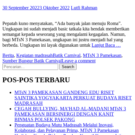
30 September 2022
3 Oktober 2022
Lutfi Rahman
Pepatah kuno menyatakan, “Ada banyak jalan menuju Roma”.
Ungkapan ini sudah menjadi basic tatkala kita hendak memberikan
semangat kepada seseorang yang mengalami kegagalan. Namun,
bagi MTsN 3 Pamekasan, ungkapan ini justru menjadi hal yang
berbeda. Ungkapan ini layak digunakan untuk
Lanjut Baca …
Berita
,
Kegiatan madrasah
Batik Carnival
,
MTsN 3 Pamekasan
,
Sumber Bungur Batik Carnival
Leave a comment
Search
for:
POS-POS TERBARU
MTsN 3 PAMEKASAN GANDENG EDU RISET
SAINTIKA YOGYAKARTA PERKUAT BUDAYA RISET
MADRASAH
CEGAH BULLYING, MA’HAD AL-MADANI MTsN 3
PAMEKASAN BERSINERGI DENGAN KANIT
BINMAS POLSEK PAKONG
Penguatan Budaya Mutu Madrasah Melalui Inovasi,
Kolaborasi, dan Pelayanan Prima, MTsN 3 Pamekasan