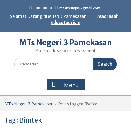
Skip
00000000
mtsnsumpa@gmail.com
to
content
Selamat Datang di MTsN 3 Pamekasan
Madrasah
Educotourism
MTs Negeri 3 Pamekasan
Madrasah Akademik Nasional
Search
for:
Menu
MTs Negeri 3 Pamekasan
>
Posts tagged
Bimtek
Tag:
Bimtek