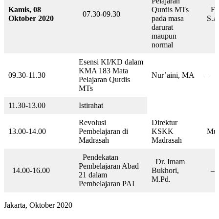
Pelajaran
Kamis, 08
Qurdis MTs
Fad
07.30-09.30
Oktober
2020
pada masa
S.A
darurat
maupun
normal
Esensi KI/KD dalam
KMA 183 Mata
09.30-11.30
Nur’aini, MA
–
Pelajaran Qurdis
MTs
11.30-13.00
Istirahat
Revolusi
Direktur
13.00-14.00
Pembelajaran di
KSKK
Muj
Madrasah
Madrasah
Pendekatan
Dr. Imam
Pembelajaran Abad
14.00-16.00
Bukhori,
–
21 dalam
M.Pd.
Pembelajaran PAI
Jakarta, Oktober 2020