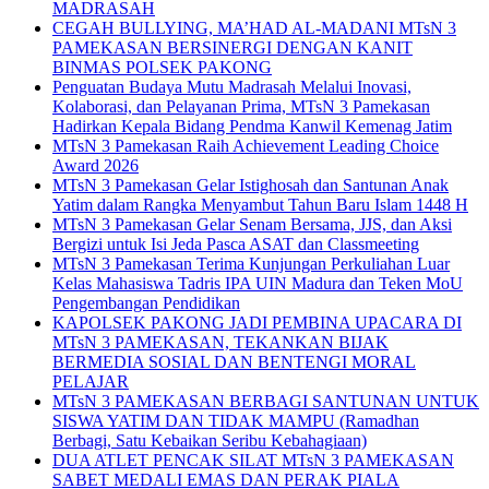
MADRASAH
CEGAH BULLYING, MA’HAD AL-MADANI MTsN 3
PAMEKASAN BERSINERGI DENGAN KANIT
BINMAS POLSEK PAKONG
Penguatan Budaya Mutu Madrasah Melalui Inovasi,
Kolaborasi, dan Pelayanan Prima, MTsN 3 Pamekasan
Hadirkan Kepala Bidang Pendma Kanwil Kemenag Jatim
MTsN 3 Pamekasan Raih Achievement Leading Choice
Award 2026
MTsN 3 Pamekasan Gelar Istighosah dan Santunan Anak
Yatim dalam Rangka Menyambut Tahun Baru Islam 1448 H
MTsN 3 Pamekasan Gelar Senam Bersama, JJS, dan Aksi
Bergizi untuk Isi Jeda Pasca ASAT dan Classmeeting
MTsN 3 Pamekasan Terima Kunjungan Perkuliahan Luar
Kelas Mahasiswa Tadris IPA UIN Madura dan Teken MoU
Pengembangan Pendidikan
KAPOLSEK PAKONG JADI PEMBINA UPACARA DI
MTsN 3 PAMEKASAN, TEKANKAN BIJAK
BERMEDIA SOSIAL DAN BENTENGI MORAL
PELAJAR
MTsN 3 PAMEKASAN BERBAGI SANTUNAN UNTUK
SISWA YATIM DAN TIDAK MAMPU (Ramadhan
Berbagi, Satu Kebaikan Seribu Kebahagiaan)
DUA ATLET PENCAK SILAT MTsN 3 PAMEKASAN
SABET MEDALI EMAS DAN PERAK PIALA