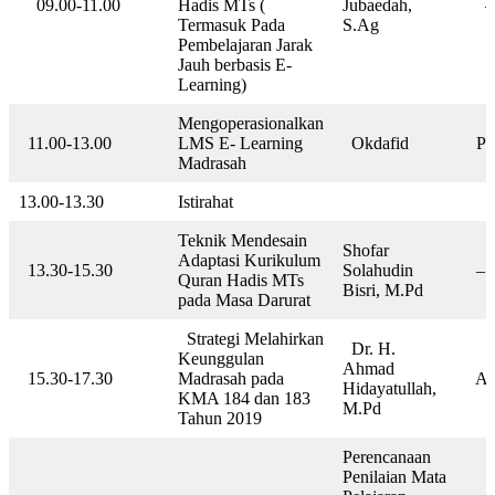
09.00-11.00
Hadis MTs (
Jubaedah,
–
Termasuk Pada
S.Ag
Pembelajaran Jarak
Jauh berbasis E-
Learning)
Mengoperasionalkan
11.00-13.00
LMS E- Learning
Okdafid
Pan
Madrasah
13.00-13.30
Istirahat
Teknik Mendesain
Shofar
Adaptasi Kurikulum
13.30-15.30
Solahudin
–
Quran Hadis MTs
Bisri, M.Pd
pada Masa Darurat
Strategi Melahirkan
Dr. H.
Keunggulan
Ahmad
15.30-17.30
Madrasah pada
Ad
Hidayatullah,
KMA 184 dan 183
M.Pd
Tahun 2019
Perencanaan
Penilaian Mata