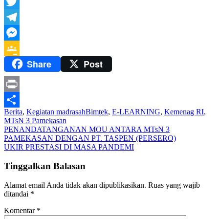
WhatsApp
Twitter
Telegram
Messenger
Share
Post
Google
Classroom
Print
Berita
,
Kegiatan madrasah
Bimtek
,
E-LEARNING
,
Kemenag RI
,
Share
MTsN 3 Pamekasan
Navigasi
PENANDATANGANAN MOU ANTARA MTsN 3
PAMEKASAN DENGAN PT. TASPEN (PERSERO)
pos
UKIR PRESTASI DI MASA PANDEMI
Tinggalkan Balasan
Alamat email Anda tidak akan dipublikasikan.
Ruas yang wajib
ditandai
*
Komentar
*