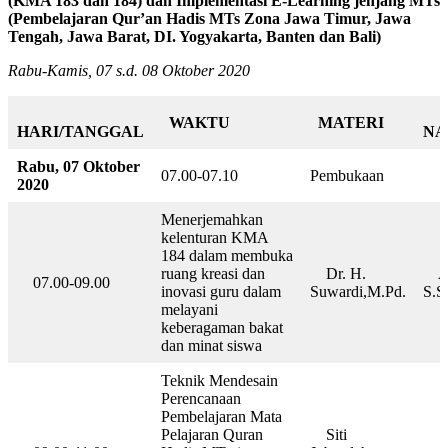
(KMA 183 dan 184) dan Implementasi E-Learning jenjang MTs
(Pembelajaran Qur’an Hadis MTs Zona Jawa Timur, Jawa
Tengah, Jawa Barat, DI. Yogyakarta, Banten dan Bali)
Rabu-Kamis, 07 s.d. 08 Oktober 2020
WAKTU
MATERI
HARI/TANGGAL
NA
Rabu, 07 Oktober
07.00-07.10
Pembukaan
2020
Menerjemahkan
kelenturan KMA
184 dalam membuka
ruang kreasi dan
Dr. H.
A
07.00-09.00
inovasi guru dalam
Suwardi,M.Pd.
S.S
melayani
keberagaman bakat
dan minat siswa
Teknik Mendesain
Perencanaan
Pembelajaran Mata
Pelajaran Quran
Siti