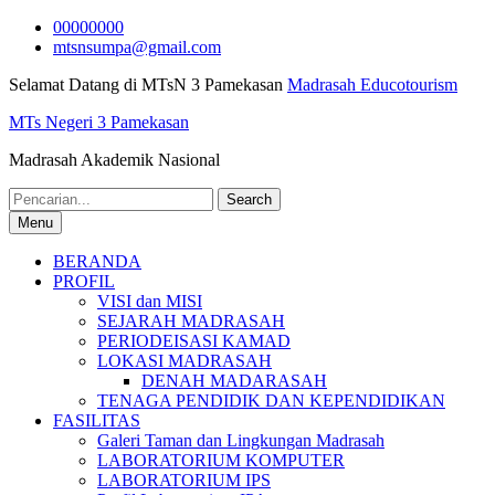
Skip
00000000
to
mtsnsumpa@gmail.com
content
Selamat Datang di MTsN 3 Pamekasan
Madrasah Educotourism
MTs Negeri 3 Pamekasan
Madrasah Akademik Nasional
Search
for:
Menu
BERANDA
PROFIL
VISI dan MISI
SEJARAH MADRASAH
PERIODEISASI KAMAD
LOKASI MADRASAH
DENAH MADARASAH
TENAGA PENDIDIK DAN KEPENDIDIKAN
FASILITAS
Galeri Taman dan Lingkungan Madrasah
LABORATORIUM KOMPUTER
LABORATORIUM IPS