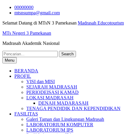
Skip
00000000
to
mtsnsumpa@gmail.com
content
Selamat Datang di MTsN 3 Pamekasan
Madrasah Educotourism
MTs Negeri 3 Pamekasan
Madrasah Akademik Nasional
Search
for:
Menu
BERANDA
PROFIL
VISI dan MISI
SEJARAH MADRASAH
PERIODEISASI KAMAD
LOKASI MADRASAH
DENAH MADARASAH
TENAGA PENDIDIK DAN KEPENDIDIKAN
FASILITAS
Galeri Taman dan Lingkungan Madrasah
LABORATORIUM KOMPUTER
LABORATORIUM IPS