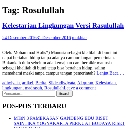
Tag:
Rosulullah
Kelestarian Lingkungan Versi Rasulullah
24 Desember 2016
31 Desember 2016
mukhtar
Oleh: Mohammad Holis*) Manusia sebagai khalifah di bumi ini
dapat bertahan hidup tanpa adanya campur tangan pemerintah.
Bukankah dulu sebelum ada kemajuan cara berpikir manusia
sebagai khalifah di bumi tetap bisa bertahan hidup, saling
memahami meski tanpa campur tangan pemerintah?
Lanjut Baca …
adiwiyata
,
artikel
,
Berita
,
Slide
adiwiyata
,
Al quran
,
Kelestarian
,
lingkungan
,
madrasah
,
Rosulullah
Leave a comment
Search
for:
POS-POS TERBARU
MTsN 3 PAMEKASAN GANDENG EDU RISET
SAINTIKA YOGYAKARTA PERKUAT BUDAYA RISET