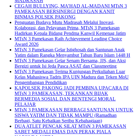
MADRASAH
CEGAH BULLYING, MA’HAD AL-MADANI MTsN 3
PAMEKASAN BERSINERGI DENGAN KANIT
BINMAS POLSEK PAKONG
Penguatan Budaya Mutu Madrasah Melalui Inovasi,
Kolaborasi, dan Pelayanan Prima, MTsN 3 Pamekasan
Hadirkan Kepala Bidang Pendma Kanwil Kemenag Jatim
MTsN 3 Pamekasan Raih Achievement Leading Choice
Award 2026
MTsN 3 Pamekasan Gelar Istighosah dan Santunan Anak
Yatim dalam Rangka Menyambut Tahun Baru Islam 1448 H
MTsN 3 Pamekasan Gelar Senam Bersama, JJS, dan Aksi
Bergizi untuk Isi Jeda Pasca ASAT dan Classmeeting
MTsN 3 Pamekasan Terima Kunjungan Perkuliahan Luar
Kelas Mahasiswa Tadris IPA UIN Madura dan Teken MoU
Pengembangan Pendidikan
KAPOLSEK PAKONG JADI PEMBINA UPACARA DI
MTsN 3 PAMEKASAN, TEKANKAN BIJAK
BERMEDIA SOSIAL DAN BENTENGI MORAL
PELAJAR
MTsN 3 PAMEKASAN BERBAGI SANTUNAN UNTUK
SISWA YATIM DAN TIDAK MAMPU (Ramadhan
Berbagi, Satu Kebaikan Seribu Kebahagiaan)
DUA ATLET PENCAK SILAT MTsN 3 PAMEKASAN
SABET MEDALI EMAS DAN PERAK PIALA