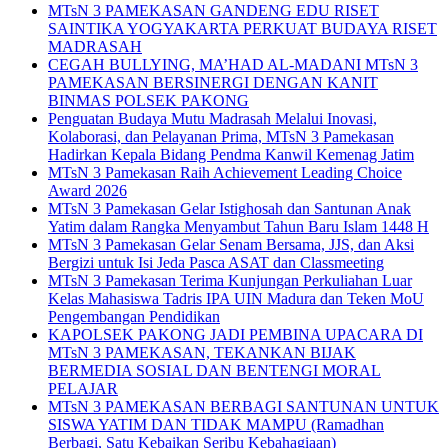
MTsN 3 PAMEKASAN GANDENG EDU RISET
SAINTIKA YOGYAKARTA PERKUAT BUDAYA RISET
MADRASAH
CEGAH BULLYING, MA’HAD AL-MADANI MTsN 3
PAMEKASAN BERSINERGI DENGAN KANIT
BINMAS POLSEK PAKONG
Penguatan Budaya Mutu Madrasah Melalui Inovasi,
Kolaborasi, dan Pelayanan Prima, MTsN 3 Pamekasan
Hadirkan Kepala Bidang Pendma Kanwil Kemenag Jatim
MTsN 3 Pamekasan Raih Achievement Leading Choice
Award 2026
MTsN 3 Pamekasan Gelar Istighosah dan Santunan Anak
Yatim dalam Rangka Menyambut Tahun Baru Islam 1448 H
MTsN 3 Pamekasan Gelar Senam Bersama, JJS, dan Aksi
Bergizi untuk Isi Jeda Pasca ASAT dan Classmeeting
MTsN 3 Pamekasan Terima Kunjungan Perkuliahan Luar
Kelas Mahasiswa Tadris IPA UIN Madura dan Teken MoU
Pengembangan Pendidikan
KAPOLSEK PAKONG JADI PEMBINA UPACARA DI
MTsN 3 PAMEKASAN, TEKANKAN BIJAK
BERMEDIA SOSIAL DAN BENTENGI MORAL
PELAJAR
MTsN 3 PAMEKASAN BERBAGI SANTUNAN UNTUK
SISWA YATIM DAN TIDAK MAMPU (Ramadhan
Berbagi, Satu Kebaikan Seribu Kebahagiaan)