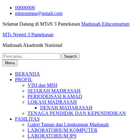
Skip
00000000
to
mtsnsumpa@gmail.com
content
Selamat Datang di MTsN 3 Pamekasan
Madrasah Educotourism
MTs Negeri 3 Pamekasan
Madrasah Akademik Nasional
Search
for:
Menu
BERANDA
PROFIL
VISI dan MISI
SEJARAH MADRASAH
PERIODEISASI KAMAD
LOKASI MADRASAH
DENAH MADARASAH
TENAGA PENDIDIK DAN KEPENDIDIKAN
FASILITAS
Galeri Taman dan Lingkungan Madrasah
LABORATORIUM KOMPUTER
LABORATORIUM IPS