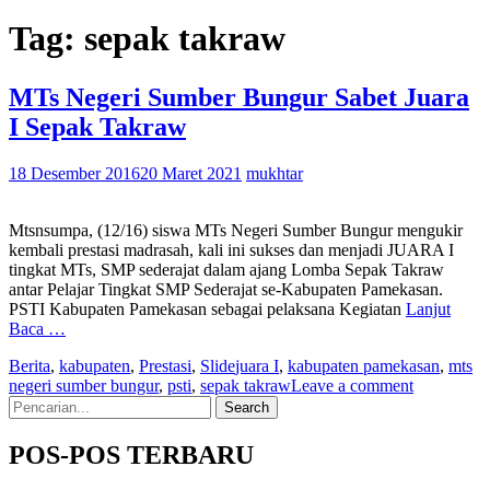
Tag:
sepak takraw
MTs Negeri Sumber Bungur Sabet Juara
I Sepak Takraw
18 Desember 2016
20 Maret 2021
mukhtar
Mtsnsumpa, (12/16) siswa MTs Negeri Sumber Bungur mengukir
kembali prestasi madrasah, kali ini sukses dan menjadi JUARA I
tingkat MTs, SMP sederajat dalam ajang Lomba Sepak Takraw
antar Pelajar Tingkat SMP Sederajat se-Kabupaten Pamekasan.
PSTI Kabupaten Pamekasan sebagai pelaksana Kegiatan
Lanjut
Baca …
Berita
,
kabupaten
,
Prestasi
,
Slide
juara I
,
kabupaten pamekasan
,
mts
negeri sumber bungur
,
psti
,
sepak takraw
Leave a comment
Search
for:
POS-POS TERBARU