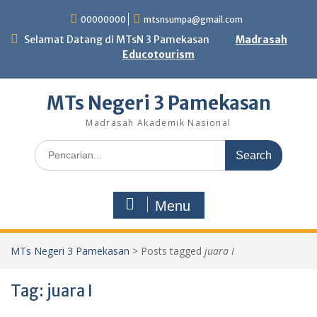
Skip
00000000
mtsnsumpa@gmail.com
to
content
Selamat Datang di MTsN 3 Pamekasan
Madrasah
Educotourism
MTs Negeri 3 Pamekasan
Madrasah Akademik Nasional
Search
for:
Menu
MTs Negeri 3 Pamekasan
>
Posts tagged
juara I
Tag:
juara I