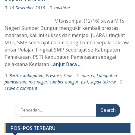
18 Desember 2016
mukhtar
Mtsnsumpa, (12/16) siswa MTs
Negeri Sumber Bungur mengukir kembali prestasi
madrasah, kali ini sukses dan menjadi JUARA I tingkat
MTs, SMP sederajat dalam ajang Lomba Sepak Takraw
antar Pelajar Tingkat SMP Sederajat se-Kabupaten
Pamekasan. PSTI Kabupaten Pamekasan sebagai
pelaksana Kegiatan
Lanjut Baca …
Berita
,
kabupaten
,
Prestasi
,
Slide
juara I
,
kabupaten
pamekasan
,
mts negeri sumber bungur
,
psti
,
sepak takraw
Leave a comment
Search
for:
POS-POS TERBARU