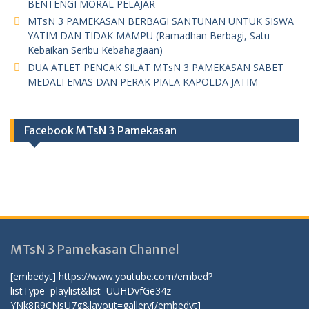
BENTENGI MORAL PELAJAR
MTsN 3 PAMEKASAN BERBAGI SANTUNAN UNTUK SISWA
YATIM DAN TIDAK MAMPU (Ramadhan Berbagi, Satu
Kebaikan Seribu Kebahagiaan)
DUA ATLET PENCAK SILAT MTsN 3 PAMEKASAN SABET
MEDALI EMAS DAN PERAK PIALA KAPOLDA JATIM
Facebook MTsN 3 Pamekasan
MTsN 3 Pamekasan Channel
[embedyt] https://www.youtube.com/embed?
listType=playlist&list=UUHDvfGe34z-
YNk8R9CNsU7g&layout=gallery[/embedyt]