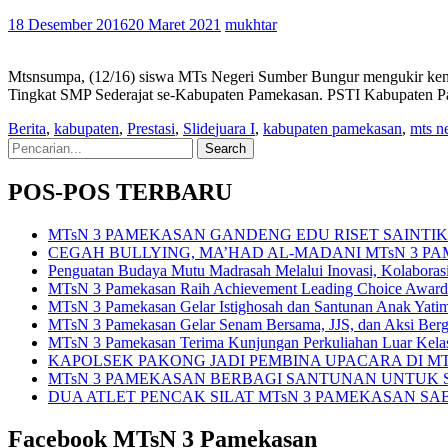
18 Desember 2016
20 Maret 2021
mukhtar
Mtsnsumpa, (12/16) siswa MTs Negeri Sumber Bungur mengukir kemba
Tingkat SMP Sederajat se-Kabupaten Pamekasan. PSTI Kabupaten P
Berita
,
kabupaten
,
Prestasi
,
Slide
juara I
,
kabupaten pamekasan
,
mts n
Search
for:
POS-POS TERBARU
MTsN 3 PAMEKASAN GANDENG EDU RISET SAINT
CEGAH BULLYING, MA’HAD AL-MADANI MTsN 3 P
Penguatan Budaya Mutu Madrasah Melalui Inovasi, Kolabora
MTsN 3 Pamekasan Raih Achievement Leading Choice Award
MTsN 3 Pamekasan Gelar Istighosah dan Santunan Anak Yat
MTsN 3 Pamekasan Gelar Senam Bersama, JJS, dan Aksi Bergi
MTsN 3 Pamekasan Terima Kunjungan Perkuliahan Luar Kel
KAPOLSEK PAKONG JADI PEMBINA UPACARA DI M
MTsN 3 PAMEKASAN BERBAGI SANTUNAN UNTUK SISWA 
DUA ATLET PENCAK SILAT MTsN 3 PAMEKASAN SA
Facebook MTsN 3 Pamekasan