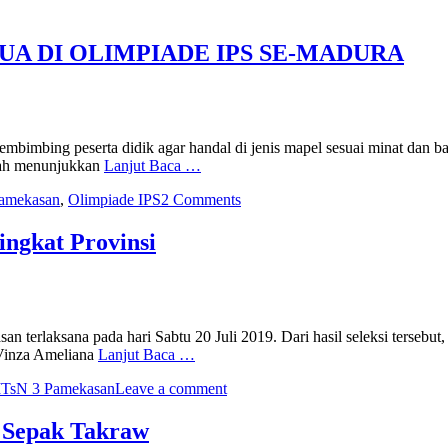
UA DI OLIMPIADE IPS SE-MADURA
imbing peserta didik agar handal di jenis mapel sesuai minat dan b
elah menunjukkan
Lanjut Baca …
amekasan
,
Olimpiade IPS
2 Comments
ngkat Provinsi
 terlaksana pada hari Sabtu 20 Juli 2019. Dari hasil seleksi terseb
 Vinza Ameliana
Lanjut Baca …
TsN 3 Pamekasan
Leave a comment
 Sepak Takraw