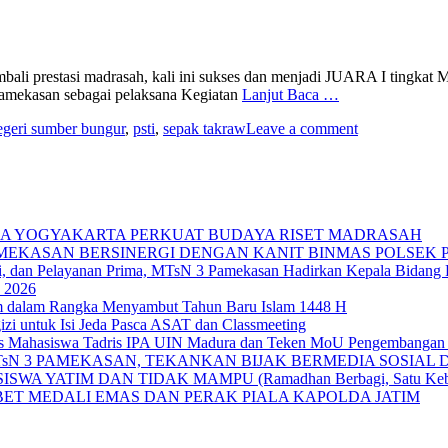
li prestasi madrasah, kali ini sukses dan menjadi JUARA I tingkat 
amekasan sebagai pelaksana Kegiatan
Lanjut Baca …
egeri sumber bungur
,
psti
,
sepak takraw
Leave a comment
IKA YOGYAKARTA PERKUAT BUDAYA RISET MADRASAH
AMEKASAN BERSINERGI DENGAN KANIT BINMAS POLSEK
si, dan Pelayanan Prima, MTsN 3 Pamekasan Hadirkan Kepala Bidan
 2026
im dalam Rangka Menyambut Tahun Baru Islam 1448 H
zi untuk Isi Jeda Pasca ASAT dan Classmeeting
as Mahasiswa Tadris IPA UIN Madura dan Teken MoU Pengembangan 
TsN 3 PAMEKASAN, TEKANKAN BIJAK BERMEDIA SOSIAL
YATIM DAN TIDAK MAMPU (Ramadhan Berbagi, Satu Kebaika
BET MEDALI EMAS DAN PERAK PIALA KAPOLDA JATIM