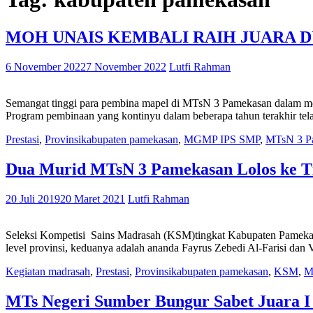
MOH UNAIS KEMBALI RAIH JUARA D
6 November 2022
7 November 2022
Lutfi Rahman
Semangat tinggi para pembina mapel di MTsN 3 Pamekasan dalam memb
Program pembinaan yang kontinyu dalam beberapa tahun terakhir t
Prestasi
,
Provinsi
kabupaten pamekasan
,
MGMP IPS SMP
,
MTsN 3 P
Dua Murid MTsN 3 Pamekasan Lolos ke Ti
20 Juli 2019
20 Maret 2021
Lutfi Rahman
Seleksi Kompetisi Sains Madrasah (KSM)tingkat Kabupaten Pamekasan
level provinsi, keduanya adalah ananda Fayrus Zebedi Al-Farisi dan
Kegiatan madrasah
,
Prestasi
,
Provinsi
kabupaten pamekasan
,
KSM
,
M
MTs Negeri Sumber Bungur Sabet Juara I