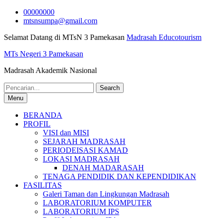
Skip
00000000
to
mtsnsumpa@gmail.com
content
Selamat Datang di MTsN 3 Pamekasan
Madrasah Educotourism
MTs Negeri 3 Pamekasan
Madrasah Akademik Nasional
Search
for:
Menu
BERANDA
PROFIL
VISI dan MISI
SEJARAH MADRASAH
PERIODEISASI KAMAD
LOKASI MADRASAH
DENAH MADARASAH
TENAGA PENDIDIK DAN KEPENDIDIKAN
FASILITAS
Galeri Taman dan Lingkungan Madrasah
LABORATORIUM KOMPUTER
LABORATORIUM IPS