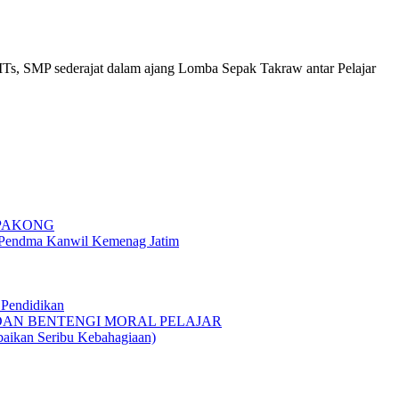
MTs, SMP sederajat dalam ajang Lomba Sepak Takraw antar Pelajar
 PAKONG
g Pendma Kanwil Kemenag Jatim
Pendidikan
 DAN BENTENGI MORAL PELAJAR
n Seribu Kebahagiaan)