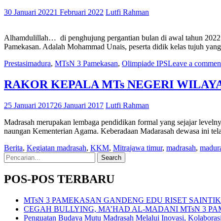
30 Januari 2022
1 Februari 2022
Lutfi Rahman
Alhamdulillah… di penghujung pergantian bulan di awal tahun 2022 
Pamekasan. Adalah Mohammad Unais, peserta didik kelas tujuh yan
Prestasi
madura
,
MTsN 3 Pamekasan
,
Olimpiade IPS
Leave a commen
RAKOR KEPALA MTs NEGERI WILAY
25 Januari 2017
26 Januari 2017
Lutfi Rahman
Madrasah merupakan lembaga pendidikan formal yang sejajar level
naungan Kementerian Agama. Keberadaan Madarasah dewasa ini tela
Berita
,
Kegiatan madrasah
,
KKM
,
Mitra
jawa timur
,
madrasah
,
madur
Search
for:
POS-POS TERBARU
MTsN 3 PAMEKASAN GANDENG EDU RISET SAINT
CEGAH BULLYING, MA’HAD AL-MADANI MTsN 3 P
Penguatan Budaya Mutu Madrasah Melalui Inovasi, Kolabora