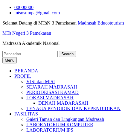
Skip
00000000
to
mtsnsumpa@gmail.com
content
Selamat Datang di MTsN 3 Pamekasan
Madrasah Educotourism
MTs Negeri 3 Pamekasan
Madrasah Akademik Nasional
Search
for:
Menu
BERANDA
PROFIL
VISI dan MISI
SEJARAH MADRASAH
PERIODEISASI KAMAD
LOKASI MADRASAH
DENAH MADARASAH
TENAGA PENDIDIK DAN KEPENDIDIKAN
FASILITAS
Galeri Taman dan Lingkungan Madrasah
LABORATORIUM KOMPUTER
LABORATORIUM IPS