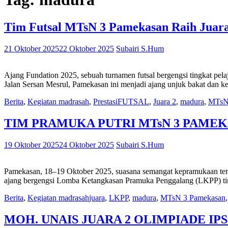
Tim Futsal MTsN 3 Pamekasan Raih Juara
21 Oktober 2025
22 Oktober 2025
Subairi S.Hum
Ajang Fundation 2025, sebuah turnamen futsal bergengsi tingkat pe
Jalan Sersan Mesrul, Pamekasan ini menjadi ajang unjuk bakat dan
Berita
,
Kegiatan madrasah
,
Prestasi
FUTSAL
,
Juara 2
,
madura
,
MTsN
TIM PRAMUKA PUTRI MTsN 3 PAMEK
19 Oktober 2025
24 Oktober 2025
Subairi S.Hum
Pamekasan, 18–19 Oktober 2025, suasana semangat kepramukaan ter
ajang bergengsi Lomba Ketangkasan Pramuka Penggalang (LKPP) t
Berita
,
Kegiatan madrasah
juara
,
LKPP
,
madura
,
MTsN 3 Pamekasan
MOH. UNAIS JUARA 2 OLIMPIADE IP