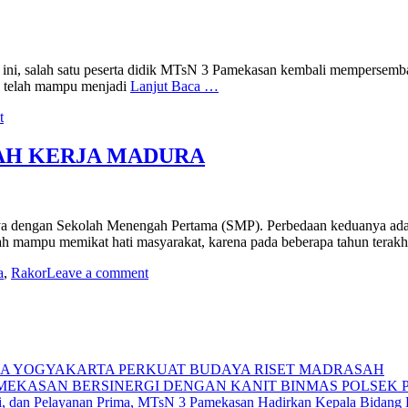
ini, salah satu peserta didik MTsN 3 Pamekasan kembali mempersemba
g telah mampu menjadi
Lanjut Baca …
t
AH KERJA MADURA
nya dengan Sekolah Menengah Pertama (SMP). Perbedaan keduanya ad
h mampu memikat hati masyarakat, karena pada beberapa tahun terakh
a
,
Rakor
Leave a comment
IKA YOGYAKARTA PERKUAT BUDAYA RISET MADRASAH
AMEKASAN BERSINERGI DENGAN KANIT BINMAS POLSEK
si, dan Pelayanan Prima, MTsN 3 Pamekasan Hadirkan Kepala Bidan