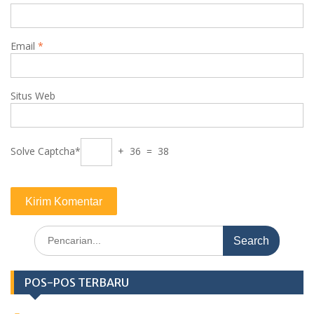
Email
*
Situs Web
Solve Captcha*
+ 36 = 38
Search
for:
POS-POS TERBARU