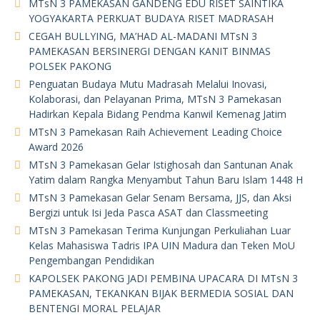
MTsN 3 PAMEKASAN GANDENG EDU RISET SAINTIKA
YOGYAKARTA PERKUAT BUDAYA RISET MADRASAH
CEGAH BULLYING, MA’HAD AL-MADANI MTsN 3
PAMEKASAN BERSINERGI DENGAN KANIT BINMAS
POLSEK PAKONG
Penguatan Budaya Mutu Madrasah Melalui Inovasi,
Kolaborasi, dan Pelayanan Prima, MTsN 3 Pamekasan
Hadirkan Kepala Bidang Pendma Kanwil Kemenag Jatim
MTsN 3 Pamekasan Raih Achievement Leading Choice
Award 2026
MTsN 3 Pamekasan Gelar Istighosah dan Santunan Anak
Yatim dalam Rangka Menyambut Tahun Baru Islam 1448 H
MTsN 3 Pamekasan Gelar Senam Bersama, JJS, dan Aksi
Bergizi untuk Isi Jeda Pasca ASAT dan Classmeeting
MTsN 3 Pamekasan Terima Kunjungan Perkuliahan Luar
Kelas Mahasiswa Tadris IPA UIN Madura dan Teken MoU
Pengembangan Pendidikan
KAPOLSEK PAKONG JADI PEMBINA UPACARA DI MTsN 3
PAMEKASAN, TEKANKAN BIJAK BERMEDIA SOSIAL DAN
BENTENGI MORAL PELAJAR