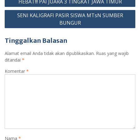
k
p
er
as
HEBAT!!! PAI JUARA 3 TINGKAT JAWA TIMUR
pos
sr
SENI KALIGRAFI PASIR SISWA MTsN SUMBER
o
BUNGUR
o
Tinggalkan Balasan
m
Alamat email Anda tidak akan dipublikasikan.
Ruas yang wajib
ditandai
*
Komentar
*
Nama
*