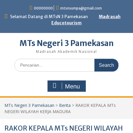
Skip
00000000
mtsnsumpa@gmail.com
to
content
Selamat Datang di MTsN 3 Pamekasan
Madrasah
Educotourism
MTs Negeri 3 Pamekasan
Madrasah Akademik Nasional
Search
for:
Menu
MTs Negeri 3 Pamekasan
>
Berita
>
RAKOR KEPALA MTs
NEGERI WILAYAH KERJA MADURA
RAKOR KEPALA MTs NEGERI WILAYAH