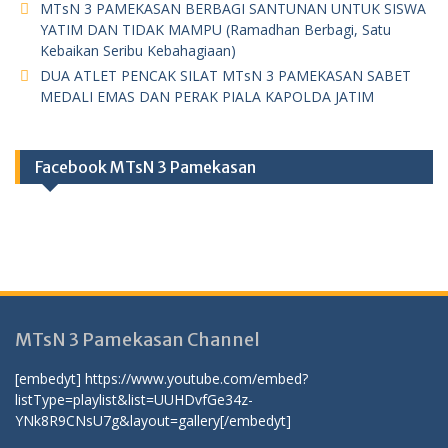
MTsN 3 PAMEKASAN BERBAGI SANTUNAN UNTUK SISWA
YATIM DAN TIDAK MAMPU (Ramadhan Berbagi, Satu
Kebaikan Seribu Kebahagiaan)
DUA ATLET PENCAK SILAT MTsN 3 PAMEKASAN SABET
MEDALI EMAS DAN PERAK PIALA KAPOLDA JATIM
Facebook MTsN 3 Pamekasan
MTsN 3 Pamekasan Channel
[embedyt] https://www.youtube.com/embed?
listType=playlist&list=UUHDvfGe34z-
YNk8R9CNsU7g&layout=gallery[/embedyt]