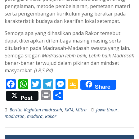
pengalaman, metode pembelajaran, pemetaan materi
serta pengembangan kurikulum yang berakar pada
karakteristik budaya dan kearifan lokal setempat.
Semoga apa yang dihasilkan pada Rakor tersebut
dapat diterapkan di lembaga masing masing serta
ditularkan pada Madrasah-Madasah swasta yang lain.
Semoga slogan
Madrasah lebih baik, Lebih baik Madrasah
benar-benar terwujud dalam pikiran dan mindset
masyarakat.
(LR,S.Pd)
F
W
T
T
M
G
Share
ac
h
w
el
e
o
Pr
S
Post
e
at
itt
e
ss
o
in
h
Berita
,
Kegiatan madrasah
,
KKM
,
Mitra
jawa timur
,
b
s
er
gr
e
gl
t
ar
madrasah
,
madura
,
Rakor
o
A
a
n
e
e
o
p
m
g
Cl
Navigasi