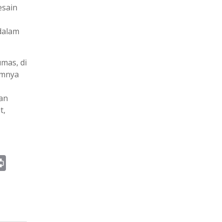
esain
dalam
mas, di
amnya
an
t,
Pr
in
t