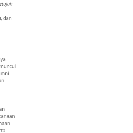
etujuh
u, dan
nya
 muncul
umni
an
an
ncanaan
anaan
rta