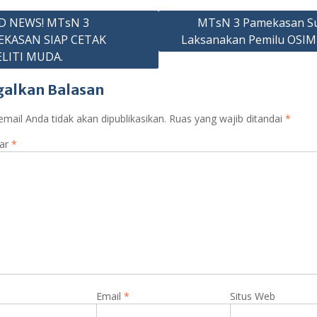
o
A
a
n
e
e
asi
o
p
m
g
Cl
D NEWS! MTsN 3
MTsN 3 Pamekasan S
KASAN SIAP CETAK
Laksanakan Pemilu OSIM
p
er
as
LITI MUDA.
sr
galkan Balasan
o
o
mail Anda tidak akan dipublikasikan.
Ruas yang wajib ditandai
*
m
ar
*
Email
*
Situs Web