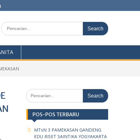
m
Search
for:
NITA
AMEKASAN
Search
DE
for:
AN
POS-POS TERBARU
MTsN 3 PAMEKASAN GANDENG
EDU RISET SAINTIKA YOGYAKARTA