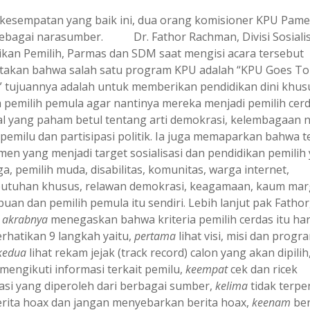
kesempatan yang baik ini, dua orang komisioner KPU Pam
sebagai narasumber. Dr. Fathor Rachman, Divisi Sosialis
ikan Pemilih, Parmas dan SDM saat mengisi acara tersebut
akan bahwa salah satu program KPU adalah “KPU Goes To
” tujuannya adalah untuk memberikan pendidikan dini khu
 pemilih pemula agar nantinya mereka menjadi pemilih cer
al yang paham betul tentang arti demokrasi, kelembagaan 
 pemilu dan partisipasi politik. Ia juga memaparkan bahwa t
men yang menjadi target sosialisasi dan pendidikan pemilih 
a, pemilih muda, disabilitas, komunitas, warga internet,
utuhan khusus, relawan demokrasi, keagamaan, kaum marg
an dan pemilih pemula itu sendiri. Lebih lanjut pak Fathor
 akrabnya
menegaskan bahwa kriteria pemilih cerdas itu ha
hatikan 9 langkah yaitu,
pertama
lihat visi, misi dan progr
kedua
lihat rekam jejak (track record) calon yang akan dipilih
mengikuti informasi terkait pemilu,
keempat
cek dan ricek
asi yang diperoleh dari berbagai sumber,
kelima
tidak terp
erita hoax dan jangan menyebarkan berita hoax,
keenam
ber