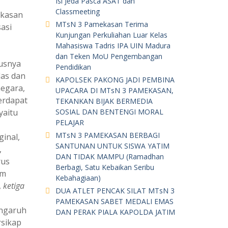
Isi Jeda Pasca ASAT dan
Classmeeting
ekasan
MTsN 3 Pamekasan Terima
asi
Kunjungan Perkuliahan Luar Kelas
Mahasiswa Tadris IPA UIN Madura
dan Teken MoU Pengembangan
susnya
Pendidikan
das dan
KAPOLSEK PAKONG JADI PEMBINA
negara,
UPACARA DI MTsN 3 PAMEKASAN,
erdapat
TEKANKAN BIJAK BERMEDIA
yaitu
SOSIAL DAN BENTENGI MORAL
PELAJAR
MTsN 3 PAMEKASAN BERBAGI
inal,
SANTUNAN UNTUK SISWA YATIM
,
DAN TIDAK MAMPU (Ramadhan
rus
Berbagi, Satu Kebaikan Seribu
am
Kebahagiaan)
,
ketiga
DUA ATLET PENCAK SILAT MTsN 3
PAMEKASAN SABET MEDALI EMAS
engaruh
DAN PERAK PIALA KAPOLDA JATIM
sikap