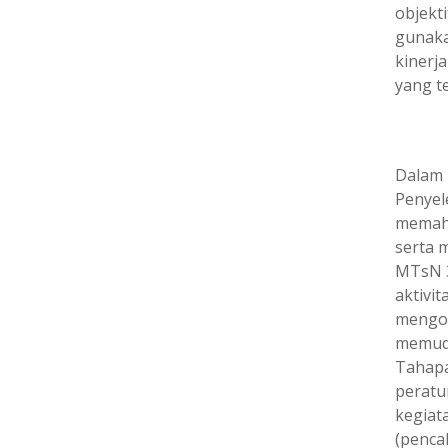
objekti
gunaka
kinerja
yang te
Dalam 
Penyel
memaha
serta 
MTsN 3
aktivi
mengon
memuda
Tahapa
peratu
kegiat
(penca