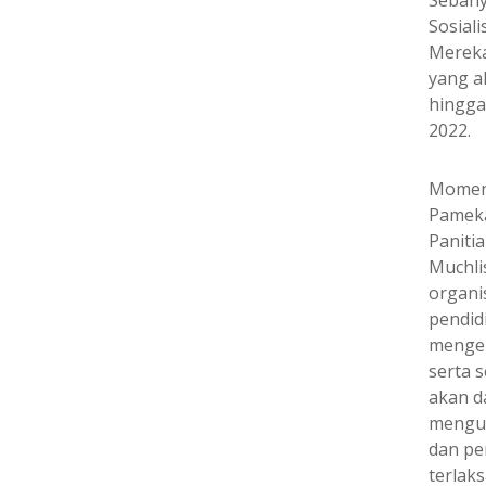
Sebany
Sosial
Mereka
yang a
hingga
2022.
Moment
Pameka
Paniti
Muchli
organi
pendidi
mengen
serta 
akan d
mengun
dan pe
terlaks