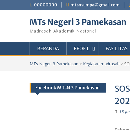
Skip
00000000
mtsnsumpa@gmail.com
to
content
MTs Negeri 3 Pamekasan
Madrasah Akademik Nasional
BERANDA
PROFIL
FASILITAS
MTs Negeri 3 Pamekasan
>
Kegiatan madrasah
>
SO
SOS
Facebook MTsN 3 Pamekasan
202
13 Ja