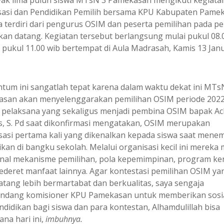
ak lima puluh siswa MTsN 3 Pamekasan mengikuti kegiata
isasi dan Pendidikan Pemilih bersama KPU Kabupaten Pame
 terdiri dari pengurus OSIM dan peserta pemilihan pada pe
kan datang. Kegiatan tersebut berlangsung mulai pukul 08.
 pukul 11.00 wib bertempat di Aula Madrasah, Kamis 13 Janu
um ini sangatlah tepat karena dalam waktu dekat ini MTs
san akan menyelenggarakan pemilihan OSIM periode 2022
a pelaksana yang sekaligus menjadi pembina OSIM bapak A
s, S. Pd saat dikonfirmasi mengatakan, OSIM merupakan
sasi pertama kali yang dikenalkan kepada siswa saat men
kan di bangku sekolah. Melalui organisasi kecil ini mereka 
al mekanisme pemilihan, pola kepemimpinan, program ker
sederet manfaat lainnya. Agar kontestasi pemilihan OSIM ya
atang lebih bermartabat dan berkualitas, saya sengaja
dang komisioner KPU Pamekasan untuk memberikan sosia
ndidikan bagi siswa dan para kontestan, Alhamdulillah bisa
ana hari ini,
imbuhnya.