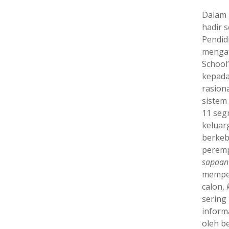
Dalam 
hadir 
Pendid
mengat
School
kepada
rasion
sistem
11 seg
keluarg
berkeb
perempu
sapaan
memper
calon,
sering 
inform
oleh b