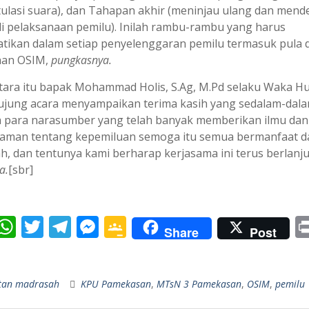
tulasi suara), dan Tahapan akhir (meninjau ulang dan mend
i pelaksanaan pemilu). Inilah rambu-rambu yang harus
atikan dalam setiap penyelenggaran pemilu termasuk pula 
han OSIM,
pungkasnya.
ara itu bapak Mohammad Holis, S.Ag, M.Pd selaku Waka Hu
jung acara menyampaikan terima kasih yang sedalam-dal
 para narasumber yang telah banyak memberikan ilmu dan
aman tentang kepemiluan semoga itu semua bermanfaat d
h, dan tentunya kami berharap kerjasama ini terus berlanju
a.
[sbr]
W
T
T
M
G
Share
Post
c
h
w
el
e
o
S
e
at
itt
e
ss
o
h
tan madrasah
KPU Pamekasan
,
MTsN 3 Pamekasan
,
OSIM
,
pemilu
b
s
er
gr
e
gl
r