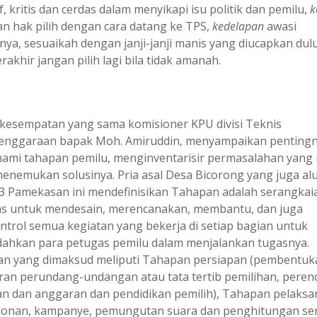
f, kritis dan cerdas dalam menyikapi isu politik dan pemilu,
k
n hak pilih dengan cara datang ke TPS,
kedelapan
awasi
nya, sesuaikah dengan janji-janji manis yang diucapkan dul
rakhir jangan pilih lagi bila tidak amanah.
kesempatan yang sama komisioner KPU divisi Teknis
enggaraan bapak Moh. Amiruddin, menyampaikan penting
mi tahapan pemilu, menginventarisir permasalahan yang
menemukan solusinya. Pria asal Desa Bicorong yang juga al
 Pamekasan ini mendefinisikan Tahapan adalah serangkai
tas untuk mendesain, merencanakan, membantu, dan juga
trol semua kegiatan yang bekerja di setiap bagian untuk
hkan para petugas pemilu dalam menjalankan tugasnya.
n yang dimaksud meliputi Tahapan persiapan (pembentuk
ran perundang-undangan atau tata tertib pemilihan, pere
an dan anggaran dan pendidikan pemilih), Tahapan pelaks
lonan, kampanye, pemungutan suara dan penghitungan se