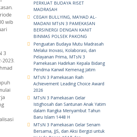
n
PERKUAT BUDAYA RISET
kasan.
MADRASAH
riode
CEGAH BULLYING, MA’HAD AL-
00 wib
MADANI MTsN 3 PAMEKASAN
ari
BERSINERGI DENGAN KANIT
BINMAS POLSEK PAKONG
Penguatan Budaya Mutu Madrasah
Melalui Inovasi, Kolaborasi, dan
N 3
Pelayanan Prima, MTsN 3
-2023.
Pamekasan Hadirkan Kepala Bidang
chmad
Pendma Kanwil Kemenag Jatim
MTsN 3 Pamekasan Raih
empuh
Achievement Leading Choice Award
mulai
2026
ja
MTsN 3 Pamekasan Gelar
ng
Istighosah dan Santunan Anak Yatim
dalam Rangka Menyambut Tahun
Baru Islam 1448 H
lisasi
MTsN 3 Pamekasan Gelar Senam
Bersama, JJS, dan Aksi Bergizi untuk